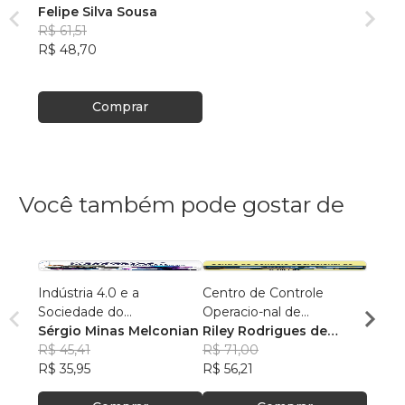
Felipe Silva Sousa
R$ 61,51
R$ 48,70
Comprar
Você também pode gostar de
Indústria 4.0 e a
Centro de Controle
Do pa
Sociedade do
Operacio-nal de
Paulo
Conhecimento
Sérgio Minas Melconian
Saneamento Básico
Riley Rodrigues de
Cama
R$ 48
R$ 45,41
Oliveira
R$ 71,00
R$ 38
R$ 35,95
R$ 56,21