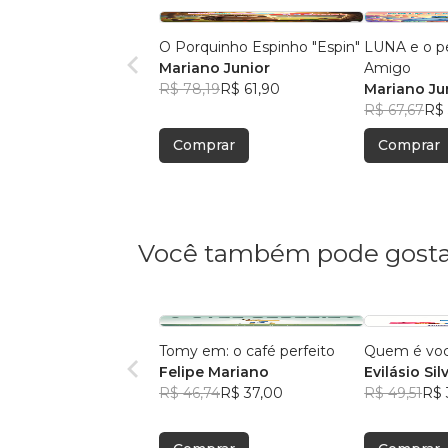
O Porquinho Espinho "Espin"
LUNA e o p
Mariano Junior
Amigo
R$ 78,19
R$ 61,90
Mariano Ju
R$ 67,67
R$ 
Comprar
Comprar
Você também pode gosta
Tomy em: o café perfeito
Quem é vo
Felipe Mariano
Evilásio Sil
R$ 46,74
R$ 37,00
R$ 49,51
R$ 