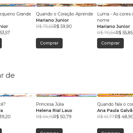
equeno Grande
Quando o Coração Aprende
Luma - As cores
Mariano Junior
nome
nior
R$ 75,66
R$ 59,90
Mariano Junior
53,57
R$ 70,54
R$ 55,85
Comprar
Comprar
r de
cê?
Princesa Júlia
Quando fala o co
va
Helena Rial Laux
Ana Paula Galvã
39,20
R$ 64,16
R$ 50,79
Oliveira
R$ 61,77
R$ 48,9