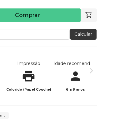
Comprar
Calcular
Impressão
Idade recomendada
Data de publicaç
Colorido (Papel Couche)
6 a 8 anos
03/12/2025
ntil