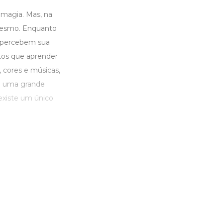
 magia. Mas, na
 mesmo. Enquanto
s percebem sua
tos que aprender
, cores e músicas,
ra uma grande
 existe um único