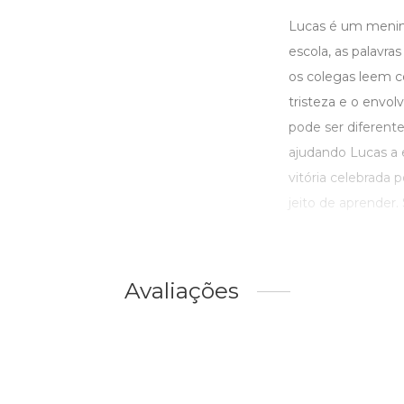
Lucas é um menino
escola, as palavr
os colegas leem c
tristeza e o envo
pode ser diferente
ajudando Lucas a 
vitória celebrada 
jeito de aprender. S
Avaliações