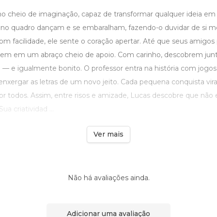
 cheio de imaginação, capaz de transformar qualquer ideia em
as no quadro dançam e se embaralham, fazendo-o duvidar de si
om facilidade, ele sente o coração apertar. Até que seus amigo
lvem em um abraço cheio de apoio. Com carinho, descobrem jun
 — e igualmente bonito. O professor entra na história com jogos
enxergar as letras de um novo jeito. Cada pequena conquista vi
por todos. Assim, entre risos e amizade, Lucas descobre que não
ua criatividad ...
Ver mais
Não há avaliações ainda.
Adicionar uma avaliação