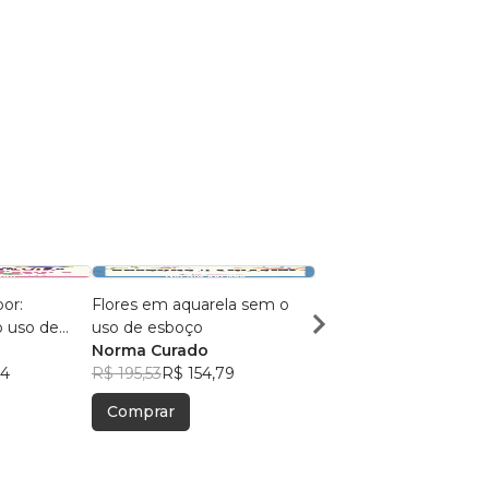
or:
Flores em aquarela sem o
As aventuras da Sereia
o uso de
uso de esboço
Evelyn da Silva Pereir
Norma Curado
Scalet
R$ 75,81
R$ 60,01
94
R$ 195,53
R$ 154,79
Comprar
Comprar