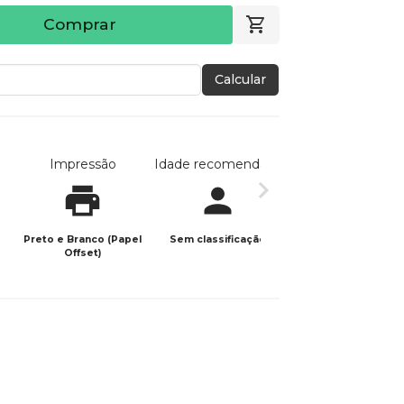
Comprar
Calcular
Impressão
Idade recomendada
Data de publicaç
Preto e Branco (Papel
Sem classificação
03/12/2025
Offset)