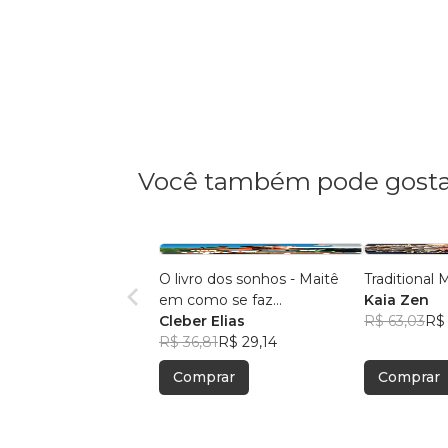
Você também pode gosta
O livro dos sonhos - Maitê
Traditional
em como se faz...
Kaia Zen
Cleber Elias
R$ 63,03
R$
R$ 36,81
R$ 29,14
Comprar
Comprar