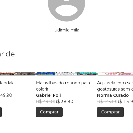
ludimila mila
r de
 Mandala
Maravilhas do mundo para
Aquarela com sab
colorir
gostosuras sem 
 49,90
Gabriel Foli
esboço
Norma Curado
R$ 49,01
R$ 38,80
R$ 145,19
R$ 114,
Comprar
Comprar