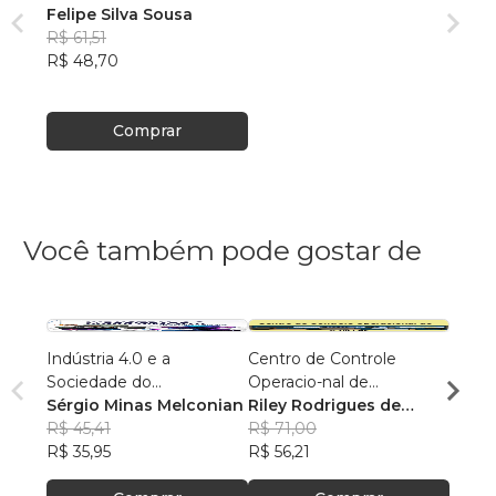
Felipe Silva Sousa
R$ 61,51
R$ 48,70
Comprar
Você também pode gostar de
Indústria 4.0 e a
Centro de Controle
Do pa
Sociedade do
Operacio-nal de
Paulo
Conhecimento
Sérgio Minas Melconian
Saneamento Básico
Riley Rodrigues de
Cama
R$ 48
R$ 45,41
Oliveira
R$ 71,00
R$ 38
R$ 35,95
R$ 56,21