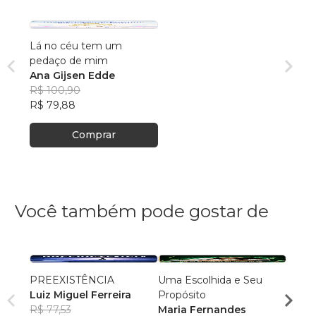
Lá no céu tem um
pedaço de mim
Ana Gijsen Edde
R$ 100,90
R$ 79,88
Comprar
Você também pode gostar de
PREEXISTÊNCIA
Uma Escolhida e Seu
MILA
Luiz Miguel Ferreira
Propósito
DOR
R$ 77,53
Maria Fernandes
NADM