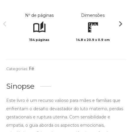
Nº de páginas
Dimensões
154 páginas
14.8 x 20.9 x 0.9 cm
Preto 
Fé
Categorias:
Sinopse
Este livro é um recurso valioso para mães e famílias que
enfrentam o desafio devastador do luto materno, perdas
gestacionais e ruptura uterina. Com sensibilidade e
empatia, o guia aborda os aspectos emocionais,