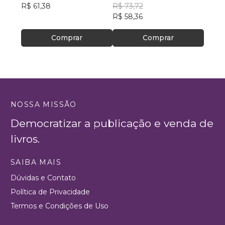
R$ 61,38
R$ 73,72
R$ 50
R$ 58,36
R$ 39
Comprar
Comprar
NOSSA MISSÃO
Democratizar a publicação e venda de
livros.
SAIBA MAIS
Dúvidas e Contato
Política de Privacidade
Termos e Condições de Uso