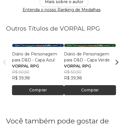
Mais sobre o autor
Entenda o nosso Ranking de Medalhas
Outros Títulos de VORPAL RPG
Diário de Personagem
Diário de Personagem
Diári
para D&D - Capa Azul
para D&D - Capa Verde
para 
VORPAL RPG
VORPAL RPG
Verme
VORP
R$ 50,50
R$ 50,50
R$ 50
R$ 39,98
R$ 39,98
R$ 39
Comprar
Comprar
Você também pode gostar de