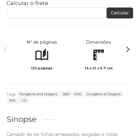
Calcular o frete
Calcular
Nº de páginas
Dimensões
122 páginas
14 x 21 x 0.7 cm
Preto 
Tags:
Dungeons and Dragons
D&D
DnD
Dungeons & Dragons
RPG
+10
Sinopse
Cansado de ter fichas amassadas, rasgadas e notas