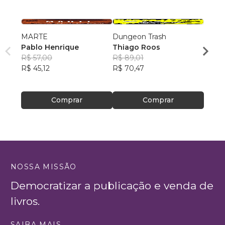
MARTE
Dungeon Trash
Amicít
Pablo Henrique
Thiago Roos
Lucas
R$ 57,00
R$ 89,01
Pedr
R$ 77
R$ 45,12
R$ 70,47
R$ 61
Comprar
Comprar
NOSSA MISSÃO
Democratizar a publicação e venda de
livros.
SAIBA MAIS