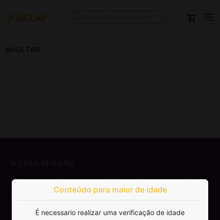
VOLTAR
NOSSA MISSÃO
Democratizar a publicação e venda de
Conteúdo para maior de idade
livros.
É necessario realizar uma verificação de idade
SAIBA MAIS