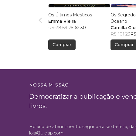
Os Últimos Mestiços
Os Segredo
Emma Vieira
Oceano
R$ 78,69
R$ 62,30
Camilla Gi
R$ 101,23
R$
Comprar
Comprar
NOSSA MISSÃO
Democratizar a publicação e ven
livros.
Horário de atendimento: segunda à sexta-feira, da
loja@uiclap.com