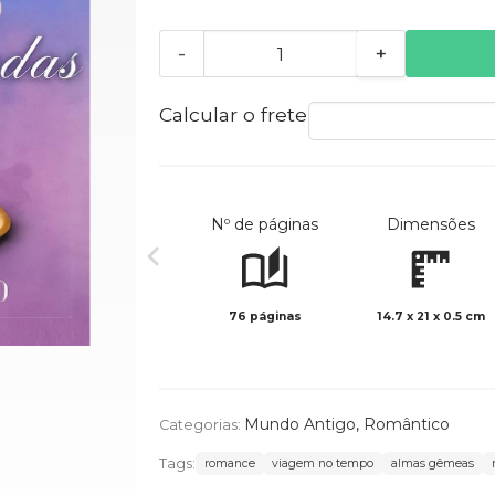
-
+
Calcular o frete
Nº de páginas
Dimensões
76 páginas
14.7 x 21 x 0.5 cm
Mundo Antigo
,
Romântico
Categorias:
Tags:
romance
viagem no tempo
almas gêmeas