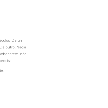
séculos. De um
 De outro, Nadia
conhecerem, não
precisa.
ão.