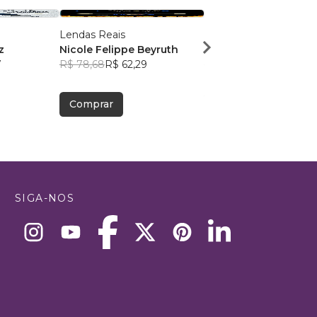
Lendas Reais
Noite e Chamas
z
Nicole Felippe Beyruth
Anne C Beker
7
R$ 78,68
R$ 62,29
R$ 66,31
R$ 52,49
Comprar
Comprar
SIGA-NOS