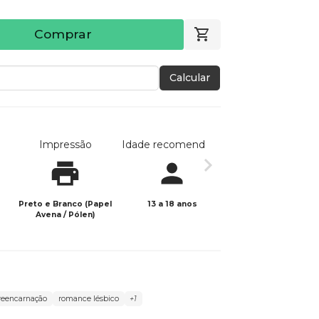
Comprar
Calcular
Impressão
Idade recomendada
Data de publicaç
Preto e Branco (Papel
13 a 18 anos
02/12/2025
Avena / Pólen)
reencarnação
romance lésbico
+1