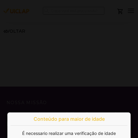
VOLTAR
NOSSA MISSÃO
Democratizar a publicação e venda de
Conteúdo para maior de idade
livros.
É necessario realizar uma verificação de idade
SAIBA MAIS