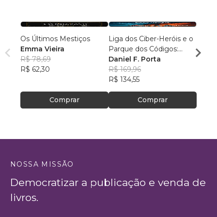
Os Últimos Mestiços
Liga dos Ciber-Heróis e o
Agulh
Emma Vieira
Parque dos Códigos:
Escri
R$ 78,69
Rumo ao Desconhecido
Daniel F. Porta
R$ 79
R$ 62,30
R$ 169,96
R$ 63
R$ 134,55
Comprar
Comprar
NOSSA MISSÃO
Democratizar a publicação e venda de
livros.