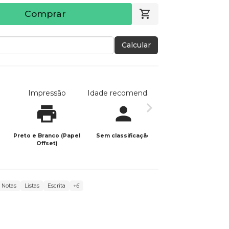
Comprar
Calcular
Impressão
Idade recomendada
Data de publicaç
Preto e Branco (Papel
Sem classificação
02/12/2025
Offset)
Notas
Listas
Escrita
+6