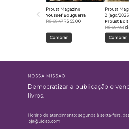
Proust Magazine
Proust Maga
Youssef Bouguerra
2 (ago/2026
R$ 69,47
R$ 55,00
Proust Edit
R$ 69,48
R$
Comprar
Comprar
NOSSA MISSÃO
Democratizar a publicação e ven
livros.
Horário de atendimento: segunda à sexta-feira, da
loja@uiclap.com