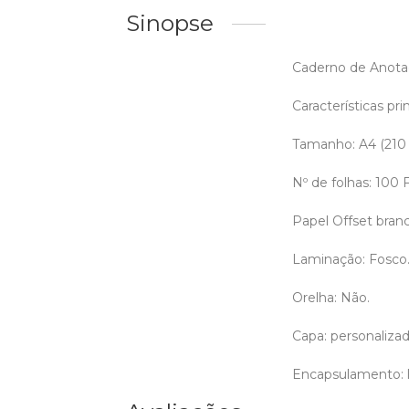
Sinopse
Caderno de Anotaç
Características prin
Tamanho: A4 (210
Nº de folhas: 100
Papel Offset bran
Laminação: Fosco
Orelha: Não.
Capa: personalizada
Encapsulamento: l