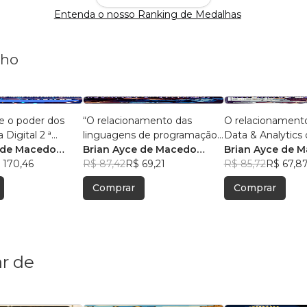
Entenda o nosso Ranking de Medalhas
nho
e o poder dos
“O relacionamento das
O relacionament
 Digital 2 ª
linguagens de programação
Data & Analytics 
 de Macedo
com o big data e analytics.”
Brian Ayce de Macedo
Com 50 pergunta
Brian Ayce de 
 170,46
Marinho
R$ 87,42
R$ 69,21
respostas.
Marinho
R$ 85,72
R$ 67,8
Comprar
Comprar
r de