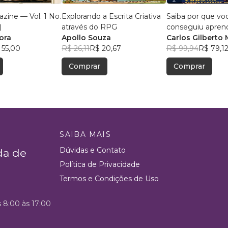
zine — Vol. 1 No.
Explorando a Escrita Criativa
Saiba por que vo
)
através do RPG
conseguiu apren
ora
Apollo Souza
português
Carlos Gilberto 
 55,00
R$ 26,11
R$ 20,67
Rodrigues Sans
R$ 99,94
R$ 79,1
Ferrari
Comprar
Comprar
SAIBA MAIS
Dúvidas e Contato
da de
Política de Privacidade
Termos e Condições de Uso
s 8:00 às 17:00