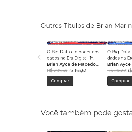
Outros Títulos de Brian Mari
O Big Data e o poder dos
O Big Data 
dados na Era Digital: 1ª
dados na Era
Edição.
Brian Ayce de Macedo
Edição:
Brian Ayce
Marinho
R$ 206,69
R$ 163,63
Marinho
R$ 215,32
R$
Comprar
Comprar
Você também pode gosta