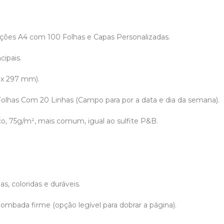
ões A4 com 100 Folhas e Capas Personalizadas.
cipais.
 x 297 mm).
 Folhas Com 20 Linhas (Campo para por a data e dia da semana).
co, 75g/m², mais comum, igual ao sulfite P&B.
.
s, coloridas e duráveis.
ombada firme (opção legível para dobrar a página).