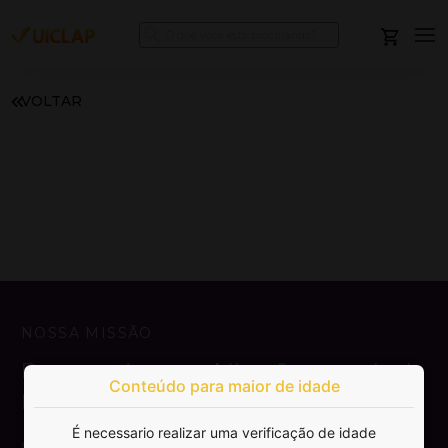
VOLTAR
NOSSA MISSÃO
Democratizar a publicação e venda de
Conteúdo para maior de idade
livros.
É necessario realizar uma verificação de idade
SAIBA MAIS