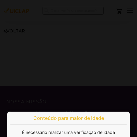
VOLTAR
NOSSA MISSÃO
Democratizar a publicação e venda de
Conteúdo para maior de idade
livros.
É necessario realizar uma verificação de idade
SAIBA MAIS