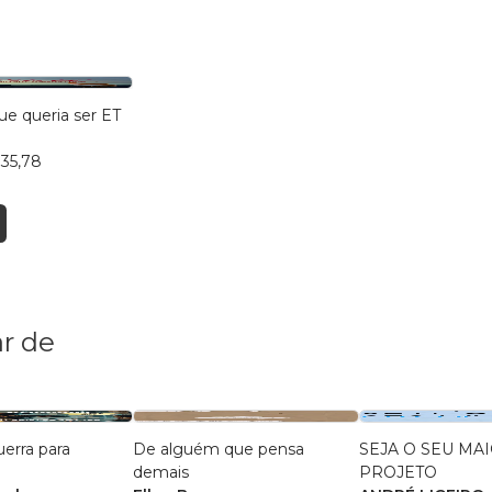
e queria ser ET
 35,78
r de
uerra para
De alguém que pensa
SEJA O SEU MA
demais
PROJETO