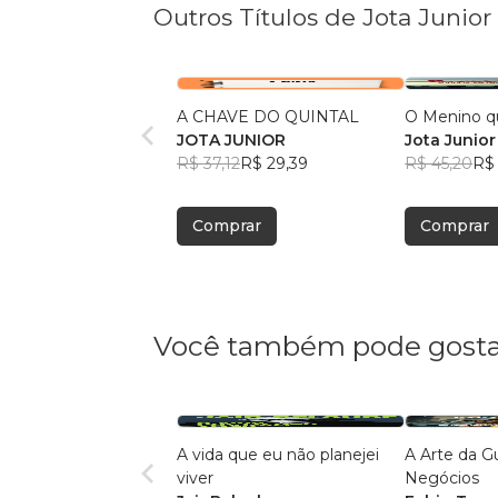
Outros Títulos de Jota Junior
A CHAVE DO QUINTAL
O Menino qu
JOTA JUNIOR
Jota Junior
R$ 37,12
R$ 29,39
R$ 45,20
R$
Comprar
Comprar
Você também pode gosta
A vida que eu não planejei
A Arte da G
viver
Negócios