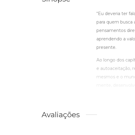
“Eu deveria ter fa
para quem busca a
pensamentos direto
aprendendo a valor
presente.
Ao longo dos capít
e autoaceitação, 
mesmos e o mundo 
mente, desenvolver 
Avaliações