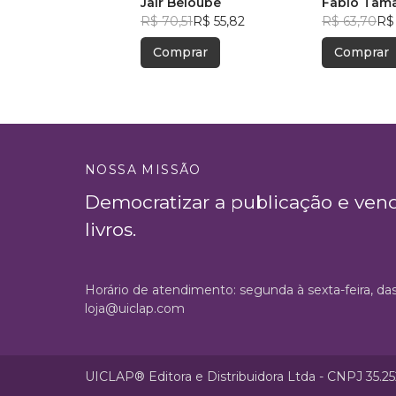
Jair Beloube
Fabio Tam
R$ 70,51
R$ 55,82
R$ 63,70
R$
Comprar
Comprar
NOSSA MISSÃO
Democratizar a publicação e ven
livros.
Horário de atendimento: segunda à sexta-feira, da
loja@uiclap.com
UICLAP® Editora e Distribuidora Ltda - CNPJ 35.2