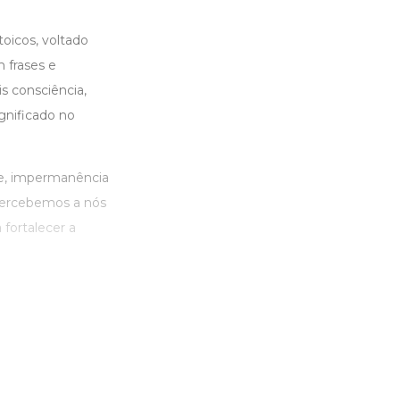
toicos, voltado
 frases e
s consciência,
ignificado no
ade, impermanência
percebemos a nós
fortalecer a