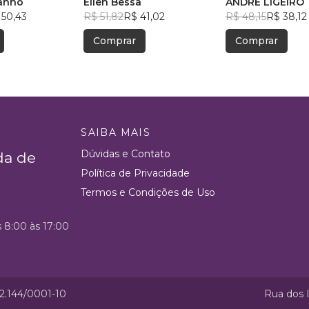
anho
Ellen Bessa
ANDRÉ LIGEIRO
 50,43
R$ 51,82
R$ 41,02
R$ 48,15
R$ 38,12
Comprar
Comprar
SAIBA MAIS
Dúvidas e Contato
da de
Política de Privacidade
Termos e Condições de Uso
s 8:00 às 17:00
52.144/0001-10
Rua dos I