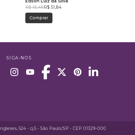
Édson Luiz da Silva
Raul Fernando Figuei
R$ 65,48
R$ 51,84
R$ 126,18
R$ 99,89
Comprar
Comprar
SIGA-NOS
ngleses, 524 - cj.5 - São Paulo/SP - CEP 01329-000