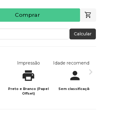
Comprar
Calcular
Impressão
Idade recomendada
Data de publicaç
Preto e Branco (Papel
Sem classificação
02/12/2025
Offset)