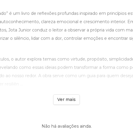
lado” é um livro de reflexões profundas inspirado em princípios es
utoconhecimento, clareza emocional e crescimento interior. Em
s, Jota Junior conduz o leitor a observar a própria vida com mai
izar o silêncio, lidar com a dor, controlar emoções e encontrar s
ulos, o autor explora temas como virtude, propósito, simplicid
revelando como essas ideias podem transformar a forma como 
ao nosso redor. A obra serve como um guia para quem deseja 
resiliên ...
Ver mais
Não há avaliações ainda.