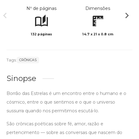
Nº de páginas
Dimensões
132 páginas
14.7 x 21 x 0.8 cm
Col
Tags:
CRÔNICAS
Sinopse
Borrão das Estrelas é um encontro entre o humano e o
cósmico, entre o que sentimos e o que o universo
sussurra quando nos permitimos escutá-lo.
São crônicas poéticas sobre fé, amor, razão e
pertencimento — sobre as conversas que nascem do