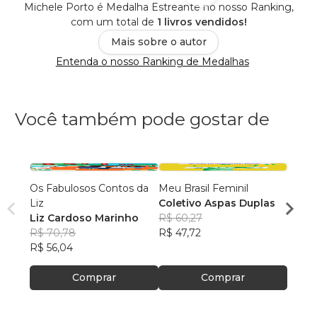
Michele Porto é Medalha Estreante no nosso Ranking,
com um total de
1 livros vendidos!
Mais sobre o autor
Entenda o nosso Ranking de Medalhas
Você também pode gostar de
Os Fabulosos Contos da
Meu Brasil Feminil
VHS L
Liz
Coletivo Aspas Duplas
CONT
Liz Cardoso Marinho
R$ 60,27
Moni
R$ 70,78
R$ 47,72
autor
R$ 40
R$ 56,04
R$ 31
Comprar
Comprar