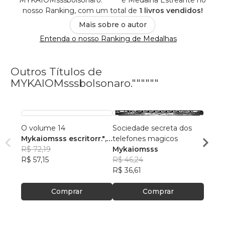
MYKAIOMsssbolsonaro."""""" é Medalha Estreante no
nosso Ranking, com um total de
1 livros vendidos!
Mais sobre o autor
Entenda o nosso Ranking de Medalhas
Outros Títulos de
MYKAIOMsssbolsonaro.""""""
O volume 14
Sociedade secreta dos
Volum
Mykaiomsss escritorr."
,
telefones magicos
Myka
+2
R$ 72,19
Mykaiomsss
R$ 12
R$ 57,15
R$ 46,24
R$ 97
R$ 36,61
Comprar
Comprar