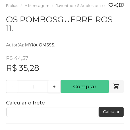
Bíblias
A Mensagem
Juventude & Adolescente
OS POMBOSGUERREIROS-
11.---
Autor(a):
MYKAIOMSSS.------
R$ 44,57
R$ 35,28
-
+
Comprar
Calcular o frete
Calcular