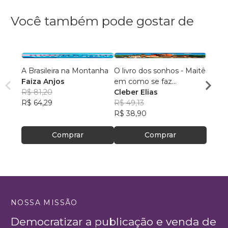
Você também pode gostar de
A Brasileira na Montanha
O livro dos sonhos - Maitê
Avent
Faiza Anjos
em como se faz...
Thiag
R$ 81,20
Cleber Elias
R$ 52
R$ 64,29
R$ 49,13
R$ 41
R$ 38,90
Comprar
Comprar
NOSSA MISSÃO
Democratizar a publicação e venda de