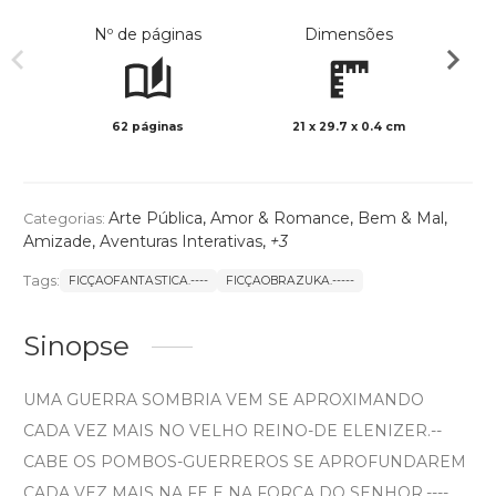
Nº de páginas
Dimensões
62 páginas
21 x 29.7 x 0.4 cm
Preto 
Arte Pública
,
Amor & Romance
,
Bem & Mal
,
Categorias:
Amizade
,
Aventuras Interativas
,
+3
Tags:
FICÇAOFANTASTICA.----
FICÇAOBRAZUKA.-----
Sinopse
UMA GUERRA SOMBRIA VEM SE APROXIMANDO
CADA VEZ MAIS NO VELHO REINO-DE ELENIZER.--
CABE OS POMBOS-GUERREROS SE APROFUNDAREM
CADA VEZ MAIS NA FE E NA FORÇA DO SENHOR.----