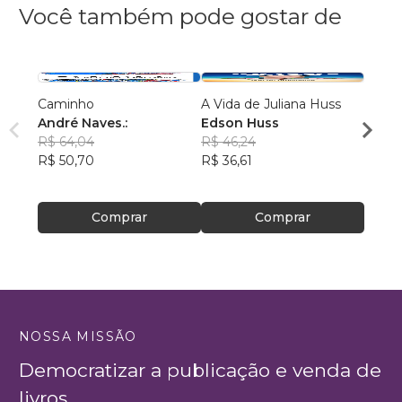
Você também pode gostar de
Caminho
A Vida de Juliana Huss
MILA
André Naves.:
Edson Huss
DOR
R$ 64,04
R$ 46,24
NADM
R$ 50,70
R$ 36,61
R$ 50
R$ 39
Comprar
Comprar
NOSSA MISSÃO
Democratizar a publicação e venda de
livros.