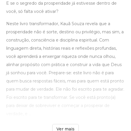
E se o segredo da prosperidade já estivesse dentro de
você, só falta você ativar?
Neste livro transformador, Kauã Souza revela que a
prosperidade não é sorte, destino ou privilégio, mas sim, a
construção, consciência e disciplina espiritual. Com
linguagem direta, histórias reais e reflexões profundas,
você aprenderá a enxergar riqueza onde nunca olhou,
alinhar propósito com prática e construir a vida que Deus
já sonhou para você. Prepare-se: este livro não é para
quem busca respostas fáceis, mas para quem está pronto
para mudar de verdade. Ele não foi escrito para te agradar.
Foi escrito para te transformar. Se você está pronto(a)
para deixar de sobreviver e começar a prosperar de
verdade, e ...
Ver mais