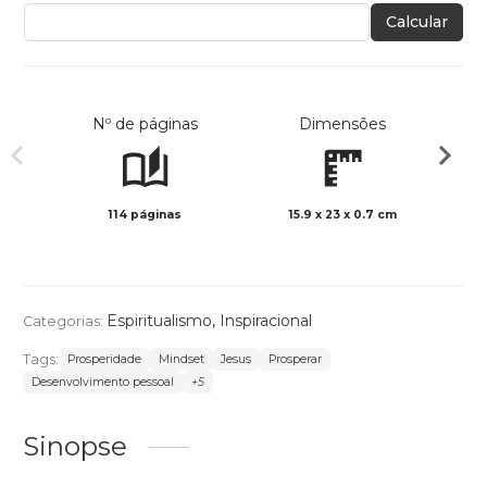
Calcular
Nº de páginas
Dimensões
114 páginas
15.9 x 23 x 0.7 cm
Preto 
Espiritualismo
,
Inspiracional
Categorias:
Tags:
Prosperidade
Mindset
Jesus
Prosperar
Desenvolvimento pessoal
+5
Sinopse