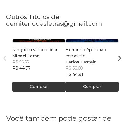
Outros Títulos de
cemiteriodasletras@gmail.com
Ninguém vai acreditar
Horror no Aplicativo
Quem 
Micael Laran
completo
Bruno
R$ 56,55
Carlos Castelo
R$ 56
R$ 44,77
R$ 56,60
R$ 44
R$ 44,81
Comprar
Comprar
Você também pode gostar de