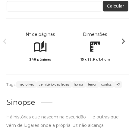
Calcular
Nº de páginas
Dimensões
246 páginas
15 x 22.9 x 1.4 cm
Preto 
Tags:
necrolivro
cemitério das letras
horror
terror
contos
+7
Sinopse
Há histórias que nascem na escuridão — e outras que
vêm de lugares onde a própria luz não alcança.