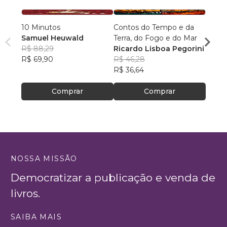
10 Minutos
Contos do Tempo e da
Arqui
Samuel Heuwald
Terra, do Fogo e do Mar
Desc
R$ 88,29
Ricardo Lisboa Pegorini
Rodri
R$ 69,90
R$ 46,28
R$ 64
R$ 36,64
R$ 51
Comprar
Comprar
NOSSA MISSÃO
Democratizar a publicação e venda de
livros.
SAIBA MAIS