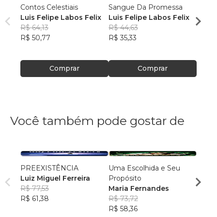
Contos Celestiais
Sangue Da Promessa
Diári
Luis Felipe Labos Felix
Luis Felipe Labos Felix
Luis 
R$ 64,13
R$ 44,63
R$ 39
R$ 50,77
R$ 35,33
R$ 31
Comprar
Comprar
Você também pode gostar de
PREEXISTÊNCIA
Uma Escolhida e Seu
MILA
Luiz Miguel Ferreira
Propósito
DOR
R$ 77,53
Maria Fernandes
NADM
R$ 61,38
R$ 73,72
R$ 50
R$ 58,36
R$ 39