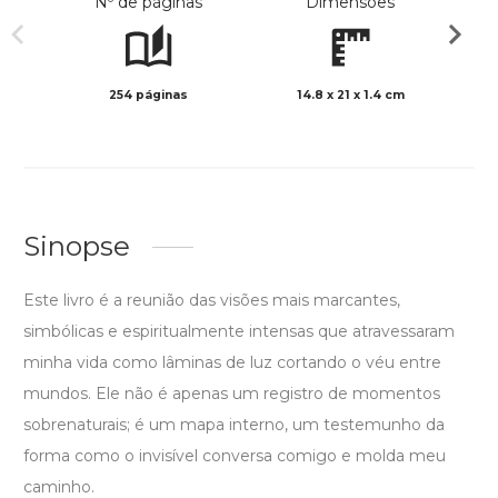
Nº de páginas
Dimensões
254 páginas
14.8 x 21 x 1.4 cm
Preto 
Sinopse
Este livro é a reunião das visões mais marcantes,
simbólicas e espiritualmente intensas que atravessaram
minha vida como lâminas de luz cortando o véu entre
mundos. Ele não é apenas um registro de momentos
sobrenaturais; é um mapa interno, um testemunho da
forma como o invisível conversa comigo e molda meu
caminho.