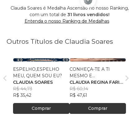
Claudia Soares é Medalha Ascensão no nosso Ranking,
com um total de
31 livros vendidos!
Entenda o nosso Ranking de Medalhas
Outros Títulos de Claudia Soares
ESPELHO,ESPELHO
CONHEÇA-TE A TI
MEU, QUEM SOU EU?
MESMO E
CLAUDIA SOARES
ENCONTRARÁS ELE
CLAUDIA REGINA FARIA
R$ 44,73
SOARES
R$ 60,14
R$ 35,42
R$ 47,61
Comprar
Comprar