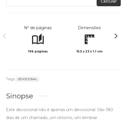
Calcular
Nº de páginas
Dimensões
196 páginas
15.5 x 23 x 1.1 cm
Preto 
Tags:
DEVOCIONAL
Sinopse
Este devocional não é apenas um devocional. São 180
dias de um chamado, um retorno, um lembrar.