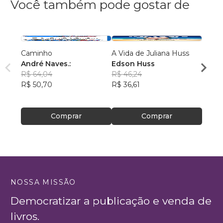
Você também pode gostar de
Caminho
A Vida de Juliana Huss
MILA
André Naves.:
Edson Huss
DOR
R$ 64,04
R$ 46,24
NADM
R$ 50,70
R$ 36,61
R$ 50
R$ 39
Comprar
Comprar
NOSSA MISSÃO
Democratizar a publicação e venda de
livros.