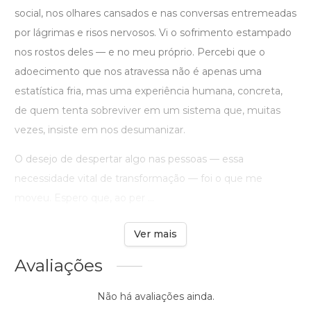
social, nos olhares cansados e nas conversas entremeadas
por lágrimas e risos nervosos. Vi o sofrimento estampado
nos rostos deles — e no meu próprio. Percebi que o
adoecimento que nos atravessa não é apenas uma
estatística fria, mas uma experiência humana, concreta,
de quem tenta sobreviver em um sistema que, muitas
vezes, insiste em nos desumanizar.
O desejo de despertar algo nas pessoas — essa
necessidade vital de transformação — foi o que me
moveu. Espero que, ao per ...
Ver mais
Avaliações
Não há avaliações ainda.