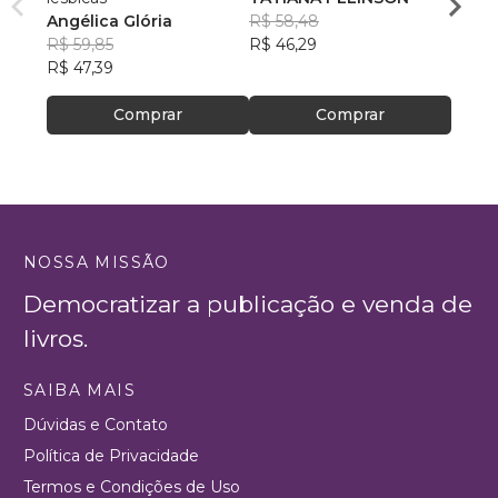
Angélica Glória
R$ 58,48
Olivei
R$ 50
R$ 59,85
R$ 46,29
R$ 39
R$ 47,39
Comprar
Comprar
NOSSA MISSÃO
Democratizar a publicação e venda de
livros.
SAIBA MAIS
Dúvidas e Contato
Política de Privacidade
Termos e Condições de Uso