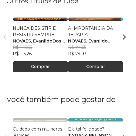
Outros Títulos de Dida
NUNCA DESISTIR E
A IMPORTÂNCIA DA
A IM
RESISTIR SEMPRE
TERAPIA
TRAB
NOVAES, EvanildoDos
FENOMENOLÓGICA
NOVAES, Evanildo
SERV
SANTO
Santos
R$ 145,59
Santos
R$ 94,65
ACOL
Nova
R$ 12
R$ 115,26
R$ 74,93
R$ 97
Comprar
Comprar
Você também pode gostar de
Cuidado com mulheres
E a tal felicidade?
Seja 
lésbicas
TATIANA PELINSON
Alexs