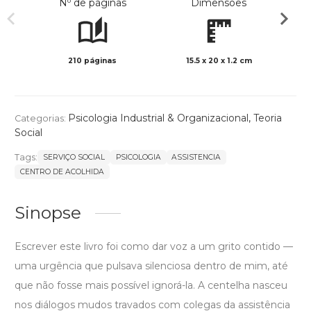
Nº de páginas
Dimensões
210 páginas
15.5 x 20 x 1.2 cm
Preto 
Psicologia Industrial & Organizacional
,
Teoria
Categorias:
Social
Tags:
SERVIÇO SOCIAL
PSICOLOGIA
ASSISTENCIA
CENTRO DE ACOLHIDA
Sinopse
Escrever este livro foi como dar voz a um grito contido —
uma urgência que pulsava silenciosa dentro de mim, até
que não fosse mais possível ignorá-la. A centelha nasceu
nos diálogos mudos travados com colegas da assistência