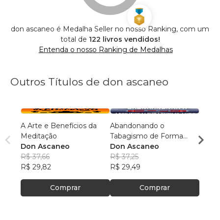
don ascaneo é Medalha Seller no nosso Ranking, com um
total de
122 livros vendidos!
Entenda o nosso Ranking de Medalhas
Outros Títulos de don ascaneo
A Arte e Benefícios da
Abandonando o
Maqui
Meditação
Tabagismo de Forma
Femin
Don Ascaneo
Definitiva
Don Ascaneo
Don 
R$ 37,66
R$ 37,25
R$ 37
R$ 29,82
R$ 29,49
R$ 29
Comprar
Comprar