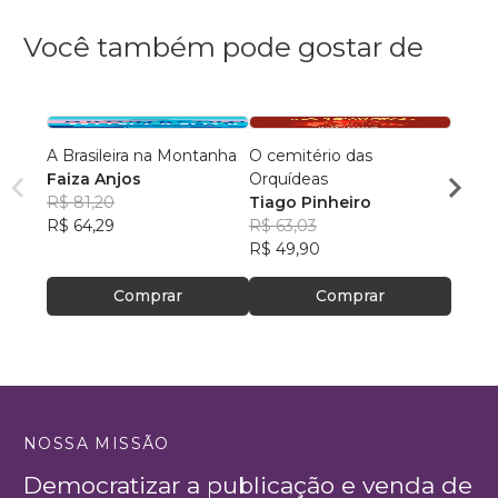
Você também pode gostar de
A Brasileira na Montanha
O cemitério das
50 Ma
Faiza Anjos
Orquídeas
famíli
R$ 81,20
Tiago Pinheiro
Julia
R$ 64,29
R$ 63,03
R$ 56
R$ 49,90
R$ 44
Comprar
Comprar
NOSSA MISSÃO
Democratizar a publicação e venda de