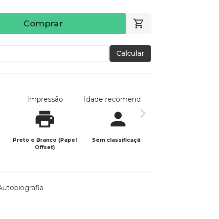
Comprar
Calcular
Impressão
Idade recomendada
Data de publicaç
Preto e Branco (Papel
Sem classificação
01/12/2025
Offset)
Autobiografia