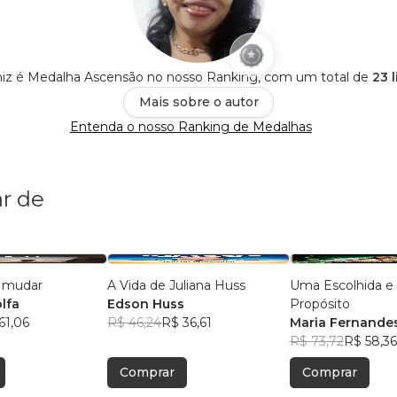
niz é Medalha Ascensão no nosso Ranking, com um total de
23 
Mais sobre o autor
Entenda o nosso Ranking de Medalhas
r de
a mudar
A Vida de Juliana Huss
Uma Escolhida e
lfa
Edson Huss
Propósito
61,06
R$ 46,24
R$ 36,61
Maria Fernande
R$ 73,72
R$ 58,36
Comprar
Comprar