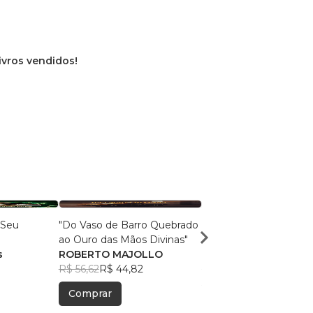
livros vendidos!
 Seu
"Do Vaso de Barro Quebrado
MILAGRES NO VALE 
ao Ouro das Mãos Divinas"
DOR
s
ROBERTO MAJOLLO
NADMA NADER
R$ 56,62
R$ 44,82
R$ 50,30
R$ 39,82
Comprar
Comprar