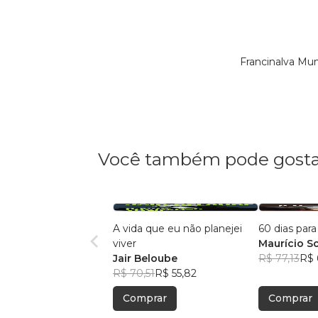
Francinalva Mu
Você também pode gosta
A vida que eu não planejei
60 dias par
viver
Maurício So
Jair Beloube
R$ 77,13
R$ 
R$ 70,51
R$ 55,82
Comprar
Comprar