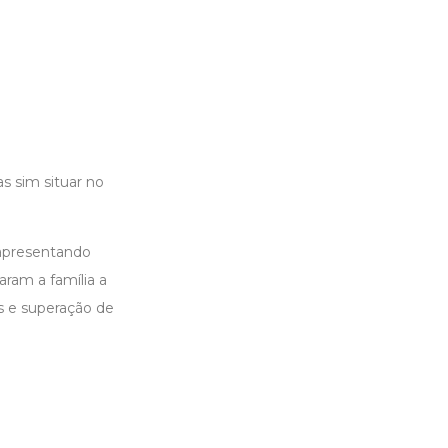
as sim situar no
e apresentando
aram a família a
s e superação de