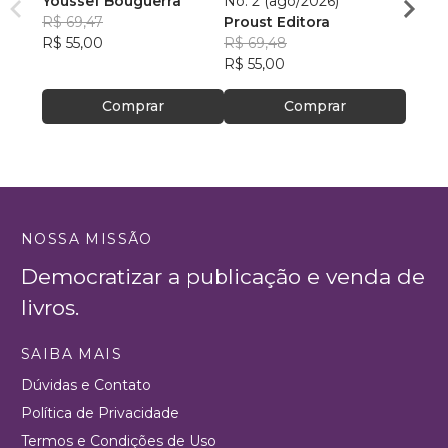
Youssef Bouguerra
No. 2 (ago/2026)
Criat
R$ 69,47
Proust Editora
Apoll
R$ 55,00
R$ 69,48
R$ 26,
R$ 55,00
R$ 20
Comprar
Comprar
NOSSA MISSÃO
Democratizar a publicação e venda de
livros.
SAIBA MAIS
Dúvidas e Contato
Política de Privacidade
Termos e Condições de Uso