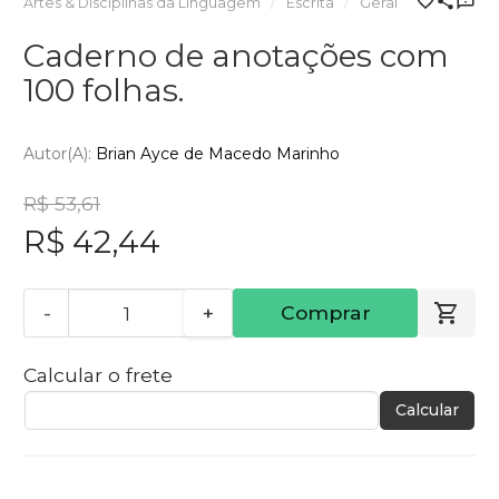
Artes & Disciplinas da Linguagem
Escrita
Geral
Caderno de anotações com
100 folhas.
Autor(a):
Brian Ayce de Macedo Marinho
R$ 53,61
R$ 42,44
-
+
Comprar
Calcular o frete
Calcular