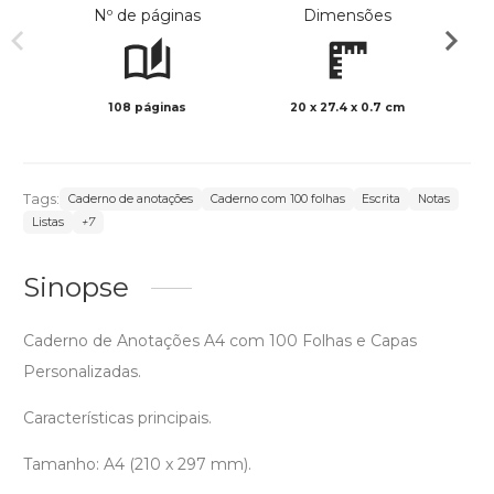
Nº de páginas
Dimensões
108 páginas
20 x 27.4 x 0.7 cm
Preto 
Tags:
Caderno de anotações
Caderno com 100 folhas
Escrita
Notas
Listas
+7
Sinopse
Caderno de Anotações A4 com 100 Folhas e Capas
Personalizadas.
Características principais.
Tamanho: A4 (210 x 297 mm).