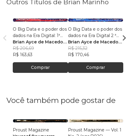
Outros Títulos de Brian Marinho
O Big Data e o poder dos
O Big Data e o poder dos
“O re
dados na Era Digital: 1ª
dados na Era Digital 2 ª
lingu
Edição.
Brian Ayce de Macedo
Edição:
Brian Ayce de Macedo
progr
Brian
Marinho
R$ 206,69
Marinho
R$ 215,32
data e
Mari
R$ 87
R$ 163,63
R$ 170,46
R$ 69
Comprar
Comprar
Você também pode gostar de
Proust Magazine
Proust Magazine — Vol. 1
Explor