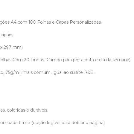
ões A4 com 100 Folhas e Capas Personalizadas.
cipais.
 x 297 mm).
 Folhas Com 20 Linhas (Campo para por a data e dia da semana).
co, 75g/m², mais comum, igual ao sulfite P&B.
.
s, coloridas e duráveis.
ombada firme (opção legível para dobrar a página)