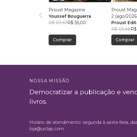
Proust Magazine
Proust Maga
Youssef Bouguerra
2 (ago/2026
R$ 69,47
R$ 55,00
Proust Edit
R$ 69,48
R$
Comprar
Comprar
NOSSA MISSÃO
Democratizar a publicação e ven
livros.
Horário de atendimento: segunda à sexta-feira, da
loja@uiclap.com