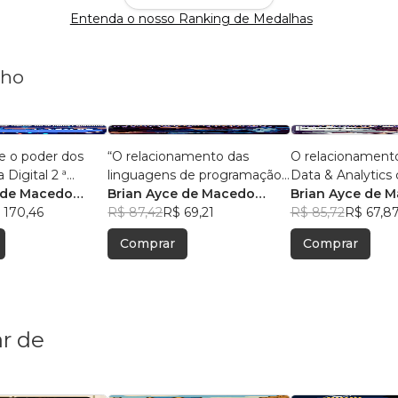
Entenda o nosso Ranking de Medalhas
nho
e o poder dos
“O relacionamento das
O relacionament
 Digital 2 ª
linguagens de programação
Data & Analytics 
 de Macedo
com o big data e analytics.”
Brian Ayce de Macedo
Com 50 pergunta
Brian Ayce de 
 170,46
Marinho
R$ 87,42
R$ 69,21
respostas.
Marinho
R$ 85,72
R$ 67,8
Comprar
Comprar
r de