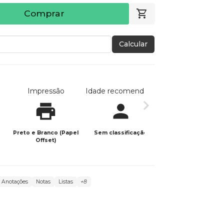
Comprar
Calcular
Impressão
Idade recomendada
Data de publicaç
Preto e Branco (Papel
Sem classificação
01/12/2025
Offset)
Anotações
Notas
Listas
+8