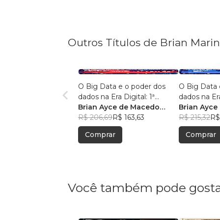
Outros Títulos de Brian Mari
O Big Data e o poder dos
O Big Data 
dados na Era Digital: 1ª
dados na Era
Edição.
Brian Ayce de Macedo
Edição:
Brian Ayce
Marinho
R$ 206,69
R$ 163,63
Marinho
R$ 215,32
R$
Comprar
Comprar
Você também pode gosta