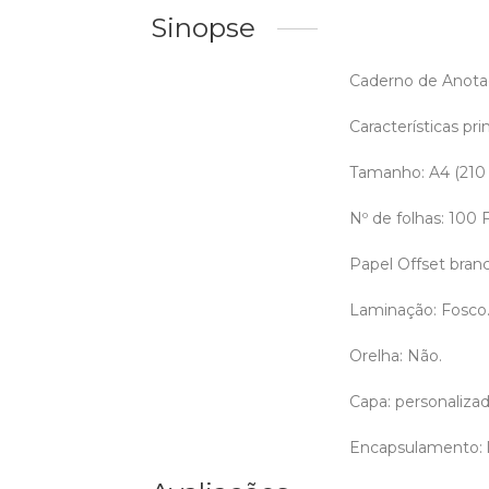
Sinopse
Caderno de Anotaç
Características prin
Tamanho: A4 (210
Nº de folhas: 100
Papel Offset bran
Laminação: Fosco
Orelha: Não.
Capa: personalizada
Encapsulamento: l