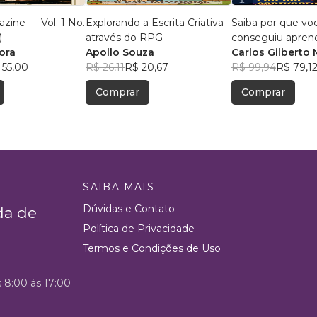
zine — Vol. 1 No.
Explorando a Escrita Criativa
Saiba por que vo
)
através do RPG
conseguiu apren
ora
Apollo Souza
português
Carlos Gilberto 
 55,00
R$ 26,11
R$ 20,67
Rodrigues Sans
R$ 99,94
R$ 79,1
Ferrari
Comprar
Comprar
SAIBA MAIS
Dúvidas e Contato
da de
Política de Privacidade
Termos e Condições de Uso
s 8:00 às 17:00