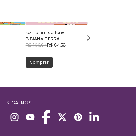
luz no fim do túnel
As Viagens de Cilinho 
BIBIANA TERRA
Ramatis
R$ 106,84
R$ 84,58
Alvaro Chagas
R$ 75,79
R$ 60,00
Comprar
Comprar
SIGA-NOS