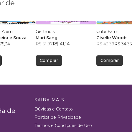
r de
 e Além
Gertrudis
Cute Farm
reira e Souza
Mari Sang
Giselle Woods
75,34
R$ 51,97
R$ 41,14
R$ 43,39
R$ 34,35
Comprar
Comprar
SAIBA MAIS
Dúvidas e Contato
da de
Política de Privacidade
Termos e Condições de Uso