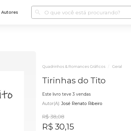
Autores
Quadrinhos & Romances Gráficos
Geral
Tirinhas do Tito
Este livro teve 3 vendas
Autor(a):
José Renato Ribeiro
R$ 38,08
R$ 30,15