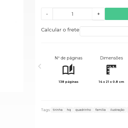
-
+
Calcular o frete
Nº de páginas
Dimensões
138 páginas
14 x 21 x 0.8 cm
Tags:
tirinha
hq
quadrinho
família
ilustração