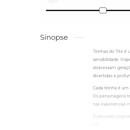
Sinopse
Tirinhas do Tito é
sensibilidade. In
atravessam geraçõ
divertidas e pro
Cada tirinha é um
Os personagens tra
nas experiências 
Publicadas origin
vo ...