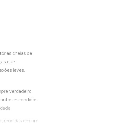
tórias cheias de
ças que
exões leves,
pre verdadeiro.
ncantos escondidos
idade.
ar, reunidas em um