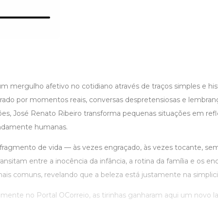
 um mergulho afetivo no cotidiano através de traços simples e his
spirado por momentos reais, conversas despretensiosas e lembran
es, José Renato Ribeiro transforma pequenas situações em refl
fundamente humanas.
 fragmento de vida — às vezes engraçado, às vezes tocante, sem
nsitam entre a inocência da infância, a rotina da família e os e
mais comuns, revelando que a beleza está justamente na simplic
almente no Portal OCorreio, as tirinhas ganharam aqui um novo l