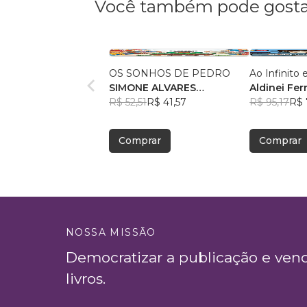
Você também pode gosta
OS SONHOS DE PEDRO
Ao Infinito
SIMONE ALVARES
Aldinei Fer
FERAUCHE
R$ 52,51
R$ 41,57
R$ 95,17
R$ 
Comprar
Comprar
NOSSA MISSÃO
Democratizar a publicação e ven
livros.