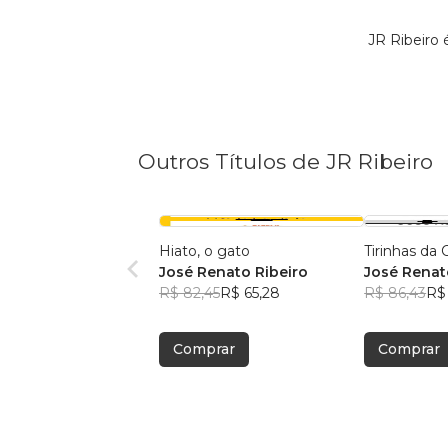
JR Ribeiro
Outros Títulos de JR Ribeiro
Hiato, o gato
Tirinhas da
José Renato Ribeiro
José Renat
R$ 82,45
R$ 65,28
Freitas And
R$ 86,43
R$
Comprar
Comprar