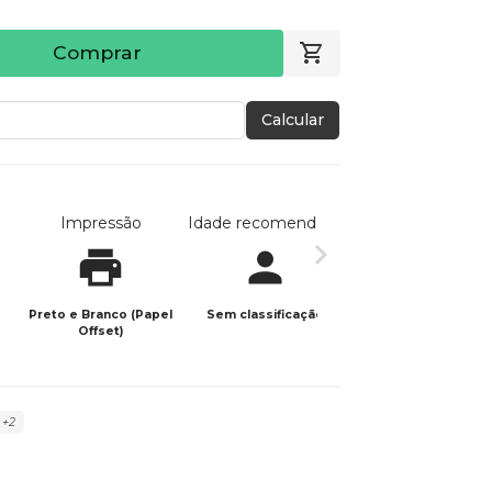
Comprar
Calcular
Impressão
Idade recomendada
Data de publicaç
Preto e Branco (Papel
Sem classificação
01/12/2025
Offset)
+2