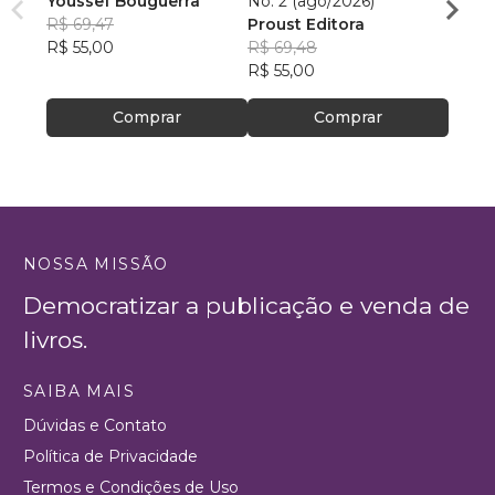
Youssef Bouguerra
No. 2 (ago/2026)
Criat
R$ 69,47
Proust Editora
Apoll
R$ 55,00
R$ 69,48
R$ 26,
R$ 55,00
R$ 20
Comprar
Comprar
NOSSA MISSÃO
Democratizar a publicação e venda de
livros.
SAIBA MAIS
Dúvidas e Contato
Política de Privacidade
Termos e Condições de Uso