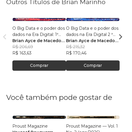
Outros Títulos de Brian Marinho
O Big Data e o poder dos
O Big Data e o poder dos
“O re
dados na Era Digital: 1ª
dados na Era Digital 2 ª
lingu
Edição.
Brian Ayce de Macedo
Edição:
Brian Ayce de Macedo
progr
Brian
Marinho
R$ 206,69
Marinho
R$ 215,32
data e
Mari
R$ 87
R$ 163,63
R$ 170,46
R$ 69
Comprar
Comprar
Você também pode gostar de
Proust Magazine
Proust Magazine — Vol. 1
Explor