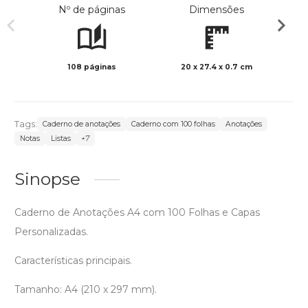
Nº de páginas
Dimensões
108 páginas
20 x 27.4 x 0.7 cm
Preto 
Tags:
Caderno de anotações
Caderno com 100 folhas
Anotações
Notas
Listas
+7
Sinopse
Caderno de Anotações A4 com 100 Folhas e Capas
Personalizadas.
Características principais.
Tamanho: A4 (210 x 297 mm).