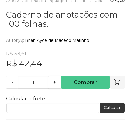
Artes & Disciplinas da Linguagem
Escrita
Geral
Caderno de anotações com
100 folhas.
Autor(a):
Brian Ayce de Macedo Marinho
R$ 53,61
R$ 42,44
-
+
Comprar
Calcular o frete
Calcular