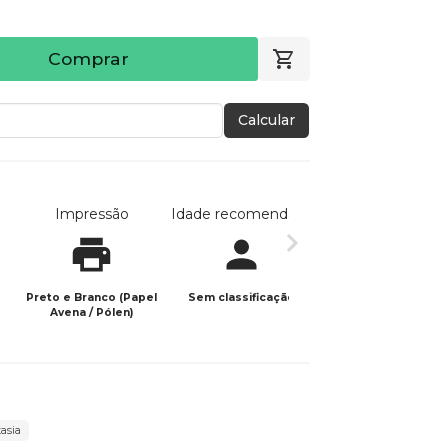
Comprar
Calcular
Impressão
Idade recomendada
Data de publicaç
Preto e Branco (Papel
Sem classificação
01/12/2025
Avena / Pólen)
tasia