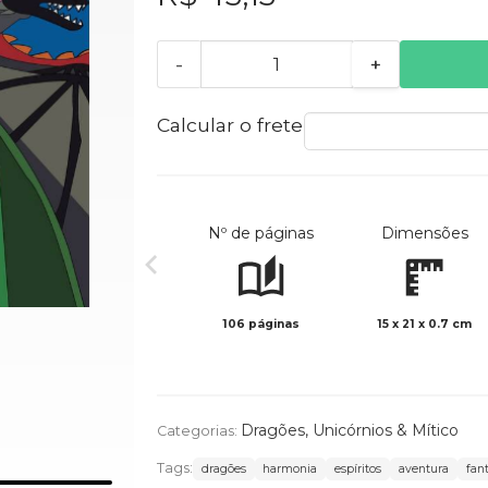
-
+
Calcular o frete
Nº de páginas
Dimensões
106 páginas
15 x 21 x 0.7 cm
Dragões, Unicórnios & Mítico
Categorias:
Tags:
dragões
harmonia
espíritos
aventura
fan