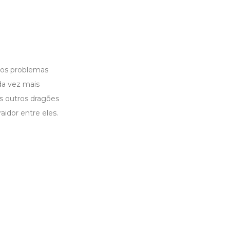
s os problemas
da vez mais
s outros dragões
idor entre eles.