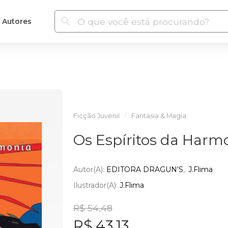
Autores
Ficção Juvenil
Fantasia & Magia
Os Espíritos da Harm
Autor(a):
EDITORA DRAGUN'S
J.Flima
Ilustrador(a):
J.Flima
R$ 54,48
R$ 43,13