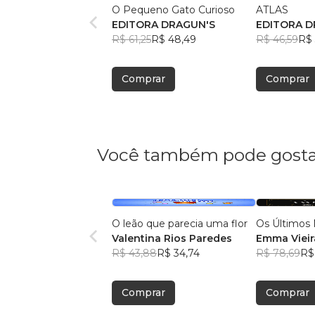
O Pequeno Gato Curioso
ATLAS
EDITORA DRAGUN'S
EDITORA D
R$ 61,25
R$ 48,49
R$ 46,59
R$ 
Comprar
Comprar
Você também pode gosta
O leão que parecia uma flor
Os Últimos 
Valentina Rios Paredes
Emma Vieir
R$ 43,88
R$ 34,74
R$ 78,69
R$
Comprar
Comprar