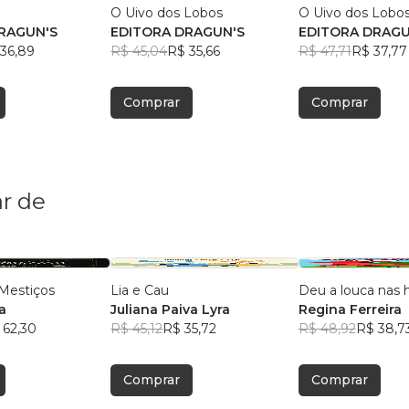
O Uivo dos Lobos
O Uivo dos Lobo
RAGUN'S
EDITORA DRAGUN'S
EDITORA DRAGU
36,89
R$ 45,04
R$ 35,66
R$ 47,71
R$ 37,77
Comprar
Comprar
r de
Mestiços
Lia e Cau
Deu a louca nas h
a
Juliana Paiva Lyra
Regina Ferreira
 62,30
R$ 45,12
R$ 35,72
R$ 48,92
R$ 38,7
Comprar
Comprar