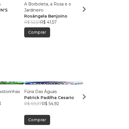
s
A Borboleta, a Rosa e o
CAOS
N'S
Jardineiro
Quadrinhos das Trev
Rosângela Benjoino
R$ 32,50
R$ 25,73
R$ 52,51
R$ 41,57
Comprar
Comprar
istorinhas
Fúria Das Águas
Doc Springer
Patrick Padilha Cesario
Enzo Maia Springer d
3
R$ 69,37
R$ 54,92
Menezes
R$ 59,25
R$ 46,91
Comprar
Comprar