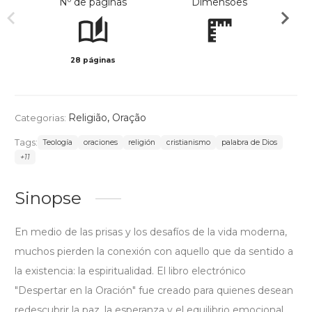
Nº de páginas
Dimensões
28 páginas
Preto 
Religião
,
Oração
Categorias:
Tags:
Teología
oraciones
religión
cristianismo
palabra de Dios
+11
Sinopse
En medio de las prisas y los desafíos de la vida moderna,
muchos pierden la conexión con aquello que da sentido a
la existencia: la espiritualidad. El libro electrónico
"Despertar en la Oración" fue creado para quienes desean
redescubrir la paz, la esperanza y el equilibrio emocional