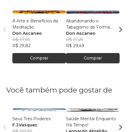
A Arte e Benefícios da
Abandonando o
Maqui
Meditação
Tabagismo de Forma
Femin
Don Ascaneo
Definitiva
Don Ascaneo
Don 
R$ 37,66
R$ 37,25
R$ 37
R$ 29,82
R$ 29,49
R$ 29
Comprar
Comprar
Você também pode gostar de
Seus Três Poderes
Saúde Mental Enquanto
Dor, F
F.J.Vasquez
Há Tempo!
Cleit
R$ 193,85
Leonardo Abrahão
R$ 54