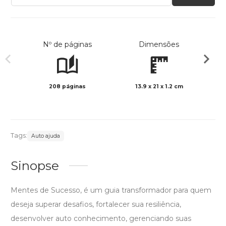
Nº de páginas
Dimensões
208 páginas
13.9 x 21 x 1.2 cm
Preto 
Tags:
Auto ajuda
Sinopse
Mentes de Sucesso, é um guia transformador para quem
deseja superar desafios, fortalecer sua resiliência,
desenvolver auto conhecimento, gerenciando suas