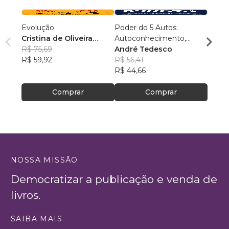
Evolução
Poder do 5 Autos:
Conex
Cristina de Oliveira
Autoconhecimento,
Samu
Leopoldino Rodrigues
R$ 75,69
Autocontrole,
André Tedesco
R$ 54
R$ 59,92
Autoestima,
R$ 56,41
R$ 43
Autoconfiança e
R$ 44,66
Autoperformance
Comprar
Comprar
NOSSA MISSÃO
Democratizar a publicação e venda de
livros.
SAIBA MAIS