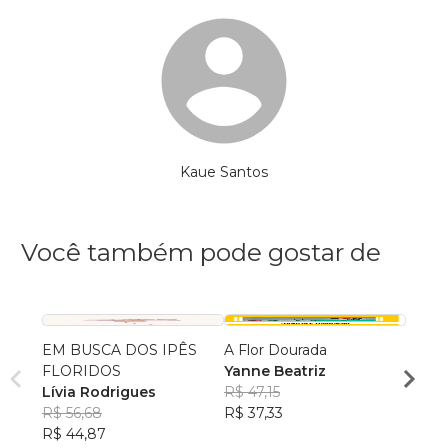
Kaue Santos
Você também pode gostar de
EM BUSCA DOS IPÊS
A Flor Dourada
A FL
FLORIDOS
Yanne Beatriz
Márc
Lívia Rodrigues
R$ 47,15
R$ 45
R$ 56,68
R$ 37,33
R$ 36
R$ 44,87