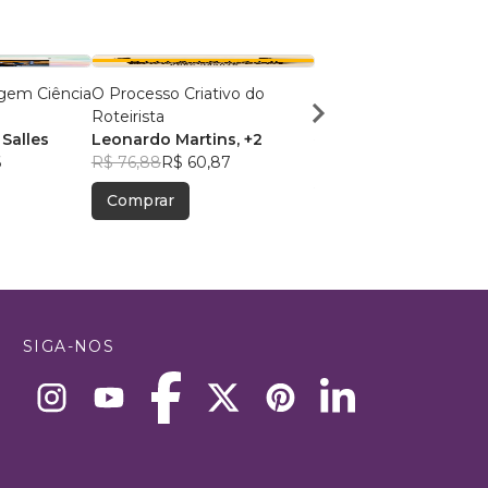
agem Ciência
O Processo Criativo do
THÁ-FENE
Roteirista
Debora Fontes Palme
 Salles
Leonardo Martins
, +2
PhD
R$ 58,59
R$ 46,39
6
R$ 76,88
R$ 60,87
Comprar
Comprar
SIGA-NOS