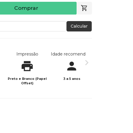
Comprar
Calcular
Impressão
Idade recomendada
Data de publicaç
Preto e Branco (Papel
3 a 5 anos
01/12/2025
Offset)