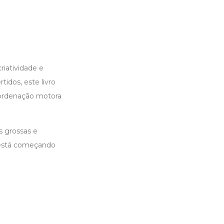
riatividade e
idos, este livro
oordenação motora
s grossas e
 está começando