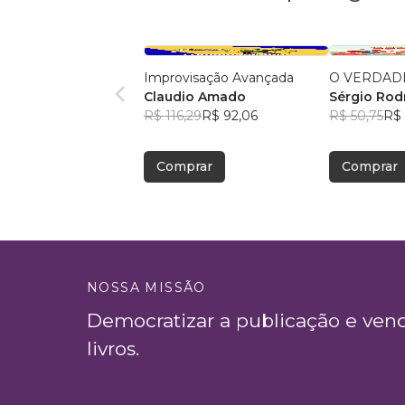
Improvisação Avançada
O VERDAD
Claudio Amado
Sérgio Rod
R$ 116,29
R$ 92,06
R$ 50,75
R$ 
Comprar
Comprar
NOSSA MISSÃO
Democratizar a publicação e ven
livros.