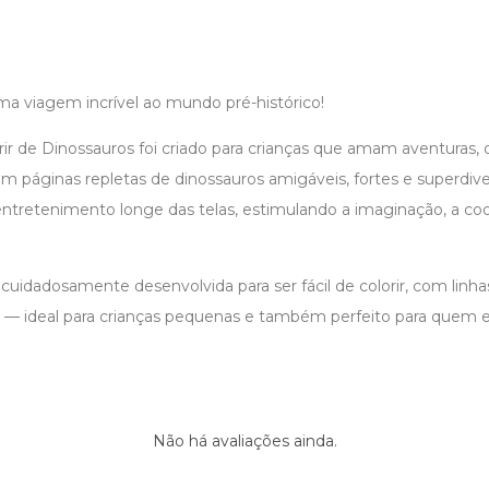
ma viagem incrível ao mundo pré-histórico!
rir de Dinossauros foi criado para crianças que amam aventuras, c
m páginas repletas de dinossauros amigáveis, fortes e superdivert
entretenimento longe das telas, estimulando a imaginação, a c
i cuidadosamente desenvolvida para ser fácil de colorir, com linha
 — ideal para crianças pequenas e também perfeito para quem
.
Não há avaliações ainda.