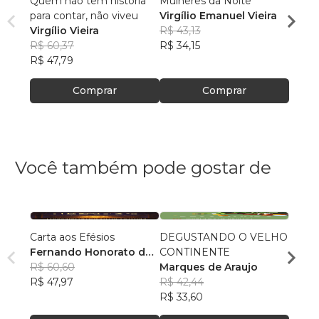
Quem não tem história
Mulheres da Noite
Vida 
para contar, não viveu
Virgílio Emanuel Vieira
Crôni
Virgílio Vieira
R$ 43,13
Virgí
R$ 60,37
R$ 34,15
R$ 61
R$ 47,79
R$ 48
Comprar
Comprar
Você também pode gostar de
Carta aos Efésios
DEGUSTANDO O VELHO
DESV
Fernando Honorato de
CONTINENTE
EURO
Oliveira
R$ 60,60
Marques de Araujo
GUIA
Higor
R$ 47,97
R$ 42,44
CONE
Jorge
R$ 60
R$ 33,60
plane
R$ 48
aos r