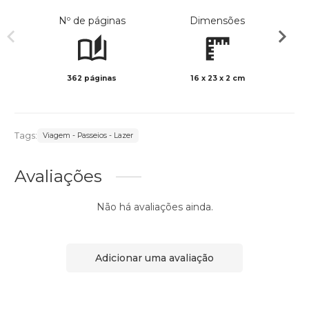
Nº de páginas
Dimensões
362 páginas
16 x 23 x 2 cm
Col
Tags:
Viagem - Passeios - Lazer
Avaliações
Não há avaliações ainda.
Adicionar uma avaliação