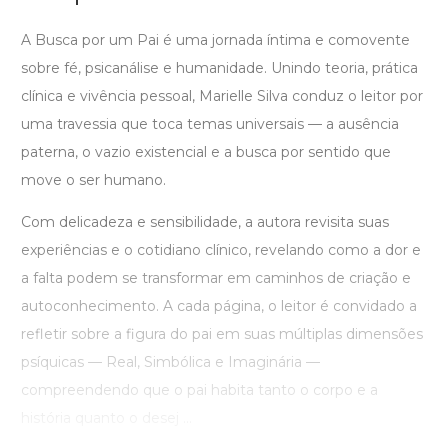
A Busca por um Pai é uma jornada íntima e comovente
sobre fé, psicanálise e humanidade. Unindo teoria, prática
clínica e vivência pessoal, Marielle Silva conduz o leitor por
uma travessia que toca temas universais — a ausência
paterna, o vazio existencial e a busca por sentido que
move o ser humano.
Com delicadeza e sensibilidade, a autora revisita suas
experiências e o cotidiano clínico, revelando como a dor e
a falta podem se transformar em caminhos de criação e
autoconhecimento. A cada página, o leitor é convidado a
refletir sobre a figura do pai em suas múltiplas dimensões
psíquicas — Real, Simbólica e Imaginária —
compreendendo que o pai habita tanto o corpo e a
história quanto o desej ...