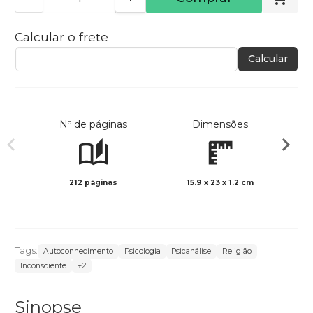
Calcular o frete
Calcular
Nº de páginas
Dimensões
212 páginas
15.9 x 23 x 1.2 cm
Preto 
Tags:
Autoconhecimento
Psicologia
Psicanálise
Religião
Inconsciente
+2
Sinopse