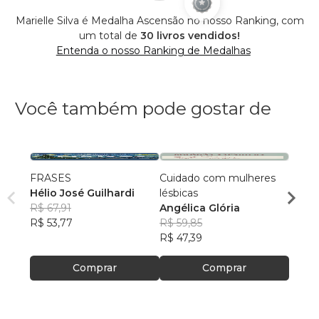
Marielle Silva é Medalha Ascensão no nosso Ranking, com
um total de
30 livros vendidos!
Entenda o nosso Ranking de Medalhas
Você também pode gostar de
FRASES
Cuidado com mulheres
Conto
Hélio José Guilhardi
lésbicas
Anna
R$ 67,91
Angélica Glória
R$ 165
R$ 53,77
R$ 59,85
R$ 13
R$ 47,39
Comprar
Comprar