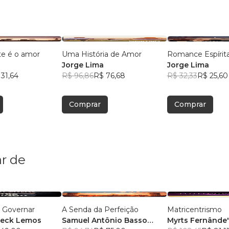
te é o amor
Uma História de Amor
Romance Espírit
Jorge Lima
Jorge Lima
31,64
R$ 96,86
R$ 76,68
R$ 32,33
R$ 25,60
Comprar
Comprar
r de
a Governar
A Senda da Perfeição
Matricentrismo
neck Lemos
Samuel Antônio Basso
Myrts Fernânde'