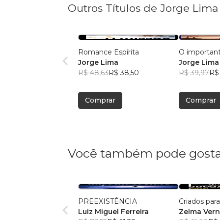
Outros Títulos de Jorge Lima
Romance Espírita
O importan
Jorge Lima
Jorge Lima
R$ 48,63
R$ 38,50
R$ 39,97
R$ 
Comprar
Comprar
Você também pode gosta
PREEXISTÊNCIA
Criados par
Luiz Miguel Ferreira
Zelma Ver