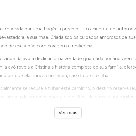
 foi marcada por uma tragédia precoce: um acidente de automóve
 devastadora, a sua mãe. Criada sob os cuidados amorosos de sua
o de escuridão com coragem e resiliência.
 saúde da avó a declinar, uma verdade guardada por anos vem à
, a avó revela a Cristina a história completa de sua família, ofer
r o pai que ela nunca conheceu, caso fique sozinha.
icialmente se recuse a trilhar este caminho, o destino reserva rev
a jornada de autodescoberta e desafios, ela passará por muitas tr
Ver mais