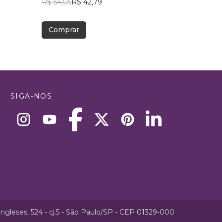
1
R$ 54,05
R$ 42,79
R$ 81,24
R$ 64,31
Comprar
Comprar
SIGA-NOS
ngleses, 524 - cj.5 - São Paulo/SP - CEP 01329-000