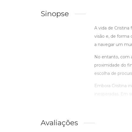
Sinopse
A vida de Cristina
visão e, de forma
a navegar um mund
No entanto, com a
proximidade do fim
escolha de procura
Embora Cristina in
inesperadas. Em su
Avaliações