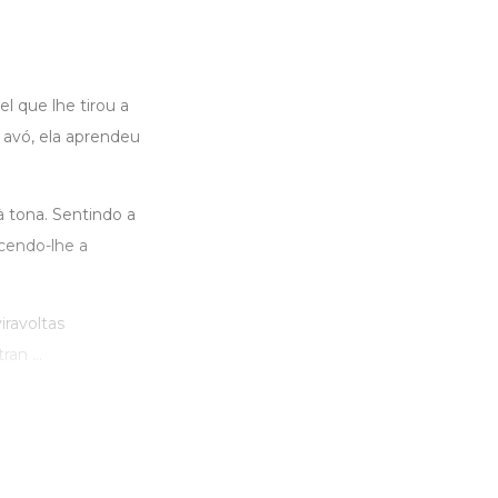
l que lhe tirou a
 avó, ela aprendeu
 tona. Sentindo a
ecendo-lhe a
iravoltas
an ...