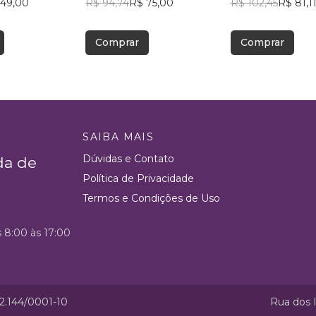
 49,00
Chiesa
R$ 94,74
R$ 75,00
R$ 102,45
R$ 81,1
Comprar
Comprar
SAIBA MAIS
Dúvidas e Contato
da de
Política de Privacidade
Termos e Condições de Uso
s 8:00 às 17:00
52.144/0001-10
Rua dos I