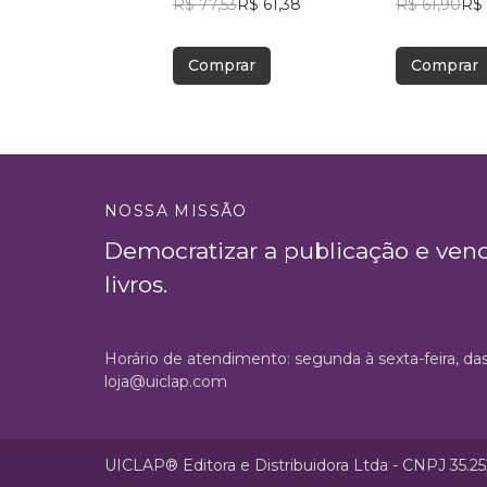
R$ 77,53
R$ 61,38
R$ 61,90
R$
Comprar
Comprar
NOSSA MISSÃO
Democratizar a publicação e ven
livros.
Horário de atendimento: segunda à sexta-feira, da
loja@uiclap.com
UICLAP® Editora e Distribuidora Ltda - CNPJ 35.2