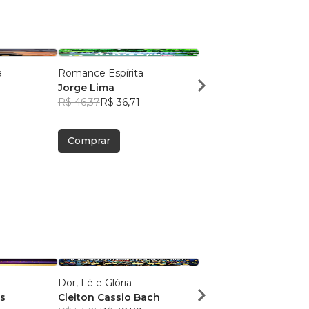
a
Romance Espírita
Siga em Frente: O Des
Jorge Lima
da Alma na Transição
R$ 46,37
R$ 36,71
Jorge Lima
R$ 29,39
R$ 23,27
Comprar
Comprar
Dor, Fé e Glória
Identidade de Valor
s
Cleiton Cassio Bach
Simone Lacerda