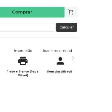
Comprar
Calcular
Impressão
Idade recomendada
Data de publicaç
Preto e Branco (Papel
Sem classificação
01/12/2025
Offset)