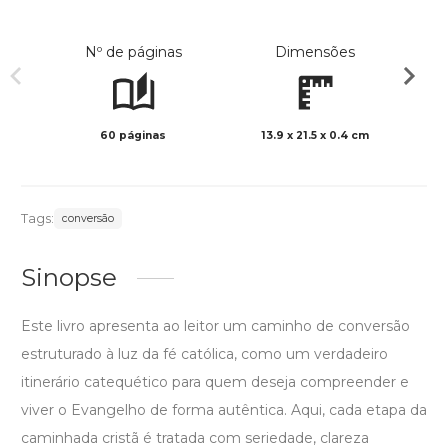
Nº de páginas
Dimensões
60 páginas
13.9 x 21.5 x 0.4 cm
Preto 
Tags:
conversão
Sinopse
Este livro apresenta ao leitor um caminho de conversão
estruturado à luz da fé católica, como um verdadeiro
itinerário catequético para quem deseja compreender e
viver o Evangelho de forma autêntica. Aqui, cada etapa da
caminhada cristã é tratada com seriedade, clareza