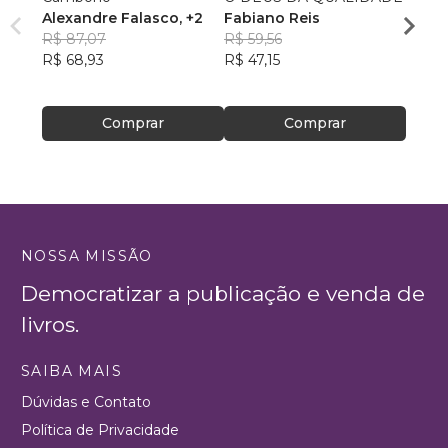
Alexandre Falasco
, +2
Fabiano Reis
Santo
R$ 87,07
R$ 59,56
comu
JORG
R$ 68,93
R$ 47,15
FREI
R$ 64
R$ 51,
Comprar
Comprar
NOSSA MISSÃO
Democratizar a publicação e venda de
livros.
SAIBA MAIS
Dúvidas e Contato
Política de Privacidade