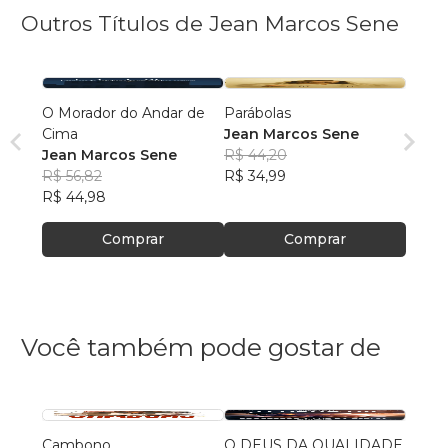
Outros Títulos de Jean Marcos Sene
O Morador do Andar de
Parábolas
Cima
Jean Marcos Sene
Jean Marcos Sene
R$ 44,20
R$ 56,82
R$ 34,99
R$ 44,98
Comprar
Comprar
Você também pode gostar de
Cambono
O DEUS DA QUALIDADE
A retó