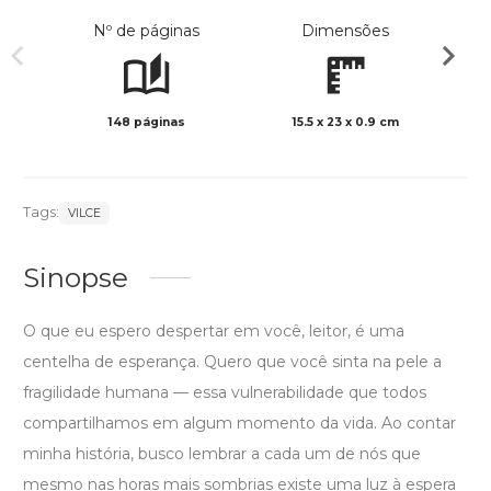
Nº de páginas
Dimensões
148 páginas
15.5 x 23 x 0.9 cm
Preto 
Tags:
VILCE
Sinopse
O que eu espero despertar em você, leitor, é uma
centelha de esperança. Quero que você sinta na pele a
fragilidade humana — essa vulnerabilidade que todos
compartilhamos em algum momento da vida. Ao contar
minha história, busco lembrar a cada um de nós que
mesmo nas horas mais sombrias existe uma luz à espera