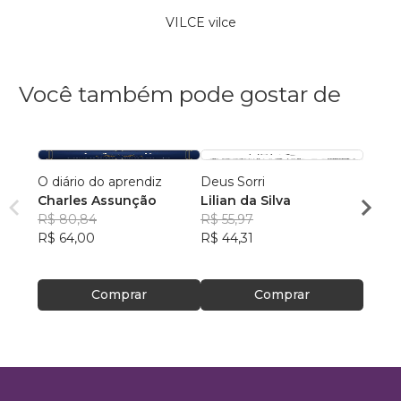
VILCE vilce
Você também pode gostar de
O diário do aprendiz
Deus Sorri
Neuro
Charles Assunção
Lilian da Silva
Julia
R$ 80,84
R$ 55,97
R$ 74
R$ 64,00
R$ 44,31
R$ 58
Comprar
Comprar