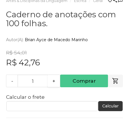
Artes & Disciplinas da Linguagem
Escrita
Geral
Caderno de anotações com
100 folhas.
Autor(a):
Brian Ayce de Macedo Marinho
R$ 54,01
R$ 42,76
-
+
Comprar
Calcular o frete
Calcular