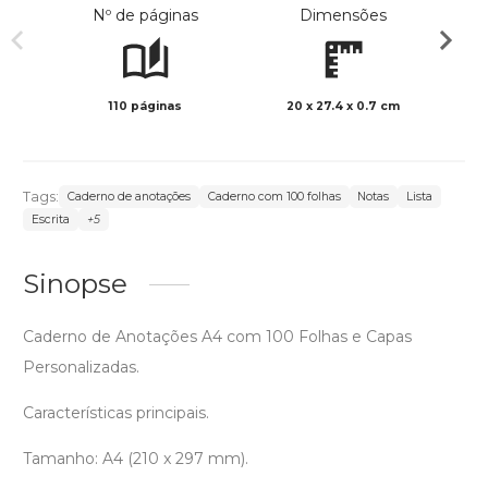
Nº de páginas
Dimensões
110 páginas
20 x 27.4 x 0.7 cm
Preto 
Tags:
Caderno de anotações
Caderno com 100 folhas
Notas
Lista
Escrita
+5
Sinopse
Caderno de Anotações A4 com 100 Folhas e Capas
Personalizadas.
Características principais.
Tamanho: A4 (210 x 297 mm).