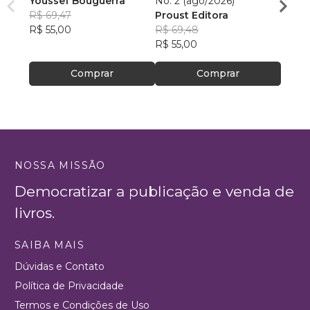
Youssef Bouguerra
No. 2 (ago/2026)
Criat
R$ 69,47
Proust Editora
Apoll
R$ 55,00
R$ 69,48
R$ 26,
R$ 55,00
R$ 20
Comprar
Comprar
NOSSA MISSÃO
Democratizar a publicação e venda de
livros.
SAIBA MAIS
Dúvidas e Contato
Política de Privacidade
Termos e Condições de Uso