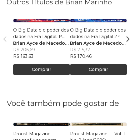
Outros Títulos de Brian Marinho
O Big Data e o poder dos
O Big Data e o poder dos
“O re
dados na Era Digital: 1ª
dados na Era Digital 2 ª
lingu
Edição.
Brian Ayce de Macedo
Edição:
Brian Ayce de Macedo
progr
Brian
Marinho
R$ 206,69
Marinho
R$ 215,32
data e
Mari
R$ 87
R$ 163,63
R$ 170,46
R$ 69
Comprar
Comprar
Você também pode gostar de
Proust Magazine
Proust Magazine — Vol. 1
Explor