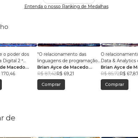
Entenda o nosso Ranking de Medalhas
nho
e o poder dos
“O relacionamento das
O relacionament
 Digital 2 ª
linguagens de programação
Data & Analytics 
 de Macedo
com o big data e analytics.”
Brian Ayce de Macedo
Com 50 pergunta
Brian Ayce de 
 170,46
Marinho
R$ 87,42
R$ 69,21
respostas.
Marinho
R$ 85,72
R$ 67,8
Comprar
Comprar
r de