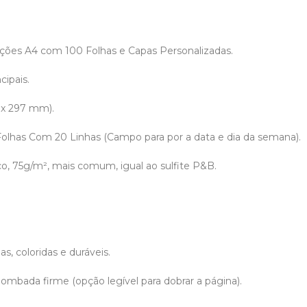
ões A4 com 100 Folhas e Capas Personalizadas.
cipais.
 x 297 mm).
 Folhas Com 20 Linhas (Campo para por a data e dia da semana).
co, 75g/m², mais comum, igual ao sulfite P&B.
.
s, coloridas e duráveis.
ombada firme (opção legível para dobrar a página).