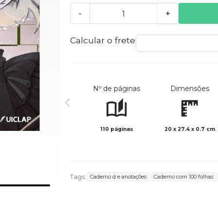
-
+
Calcular o frete
Nº de páginas
Dimensões
110 páginas
20 x 27.4 x 0.7 cm
Tags:
Caderno d e anotações
Caderno com 100 folhas