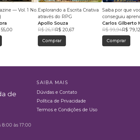
zine — Vol. 1 No.
Explorando a Escrita Criativa
Saiba por que vo
)
através do RPG
conseguiu apren
ora
Apollo Souza
português
Carlos Gilberto 
 55,00
R$ 26,11
R$ 20,67
Rodrigues Sans
R$ 99,94
R$ 79,1
Ferrari
Comprar
Comprar
SAIBA MAIS
Dúvidas e Contato
da de
Política de Privacidade
Termos e Condições de Uso
s 8:00 às 17:00