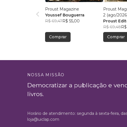
Proust Magazine
Proust Maga
Youssef Bouguerra
2 (ago/2026
R$ 69,47
R$ 55,00
Proust Edit
R$ 69,48
R$
Comprar
Comprar
NOSSA MISSÃO
Democratizar a publicação e ven
livros.
Horário de atendimento: segunda à sexta-feira, da
loja@uiclap.com