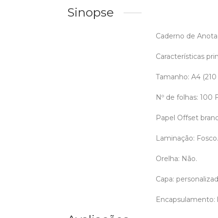
Sinopse
Caderno de Anotaç
Características prin
Tamanho: A4 (210
Nº de folhas: 100
Papel Offset bran
Laminação: Fosco
Orelha: Não.
Capa: personalizada
Encapsulamento: l