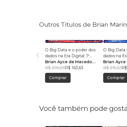
Outros Títulos de Brian Mari
O Big Data e o poder dos
O Big Data 
dados na Era Digital: 1ª
dados na Era
Edição.
Brian Ayce de Macedo
Edição:
Brian Ayce
Marinho
R$ 206,69
R$ 163,63
Marinho
R$ 215,32
R$
Comprar
Comprar
Você também pode gosta