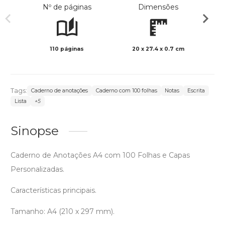
Nº de páginas
Dimensões
110 páginas
20 x 27.4 x 0.7 cm
Preto 
Tags:
Caderno de anotações
Caderno com 100 folhas
Notas
Escrita
Lista
+5
Sinopse
Caderno de Anotações A4 com 100 Folhas e Capas
Personalizadas.
Características principais.
Tamanho: A4 (210 x 297 mm).