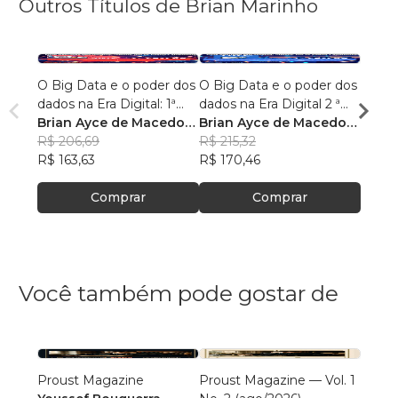
Outros Títulos de Brian Marinho
O Big Data e o poder dos
O Big Data e o poder dos
“O re
dados na Era Digital: 1ª
dados na Era Digital 2 ª
lingu
Edição.
Brian Ayce de Macedo
Edição:
Brian Ayce de Macedo
progr
Brian
Marinho
R$ 206,69
Marinho
R$ 215,32
data e
Mari
R$ 87
R$ 163,63
R$ 170,46
R$ 69
Comprar
Comprar
Você também pode gostar de
Proust Magazine
Proust Magazine — Vol. 1
Explor