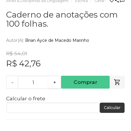
Artes & Disciplinas da Linguagem
Escrita
Geral
Caderno de anotações com
100 folhas.
Autor(a):
Brian Ayce de Macedo Marinho
R$ 54,01
R$ 42,76
-
+
Comprar
Calcular o frete
Calcular