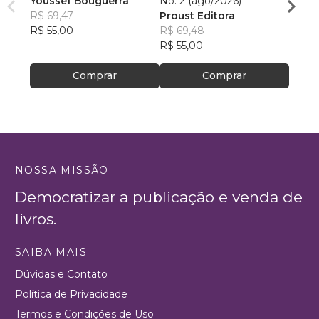
Youssef Bouguerra
No. 2 (ago/2026)
Criat
R$ 69,47
Proust Editora
Apoll
R$ 55,00
R$ 69,48
R$ 26,
R$ 55,00
R$ 20
Comprar
Comprar
NOSSA MISSÃO
Democratizar a publicação e venda de
livros.
SAIBA MAIS
Dúvidas e Contato
Política de Privacidade
Termos e Condições de Uso