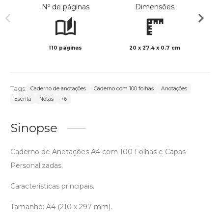
Nº de páginas
Dimensões
110 páginas
20 x 27.4 x 0.7 cm
Preto 
Tags:
Caderno de anotações
Caderno com 100 folhas
Anotações
Escrita
Notas
+6
Sinopse
Caderno de Anotações A4 com 100 Folhas e Capas
Personalizadas.
Características principais.
Tamanho: A4 (210 x 297 mm).