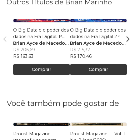
Outros Títulos de Brian Marinho
O Big Data e o poder dos
O Big Data e o poder dos
“O re
dados na Era Digital: 1ª
dados na Era Digital 2 ª
lingu
Edição.
Brian Ayce de Macedo
Edição:
Brian Ayce de Macedo
progr
Brian
Marinho
R$ 206,69
Marinho
R$ 215,32
data e
Mari
R$ 87
R$ 163,63
R$ 170,46
R$ 69
Comprar
Comprar
Você também pode gostar de
Proust Magazine
Proust Magazine — Vol. 1
Explor