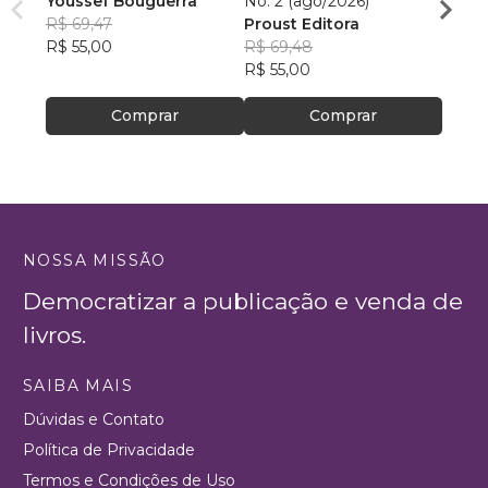
Youssef Bouguerra
No. 2 (ago/2026)
Criat
R$ 69,47
Proust Editora
Apoll
R$ 55,00
R$ 69,48
R$ 26,
R$ 55,00
R$ 20
Comprar
Comprar
NOSSA MISSÃO
Democratizar a publicação e venda de
livros.
SAIBA MAIS
Dúvidas e Contato
Política de Privacidade
Termos e Condições de Uso