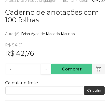
Artes & Disciplinas da Linguagem
Escrita
Geral
Caderno de anotações com
100 folhas.
Autor(a):
Brian Ayce de Macedo Marinho
R$ 54,01
R$ 42,76
-
+
Comprar
Calcular o frete
Calcular