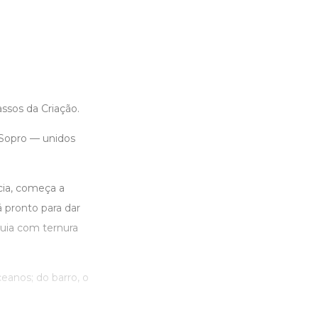
ssos da Criação.
o Sopro — unidos
cia, começa a
á pronto para dar
guia com ternura
eanos; do barro, o