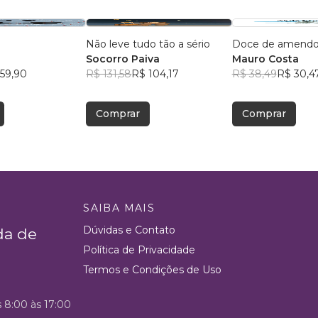
Não leve tudo tão a sério
Doce de amend
s
Socorro Paiva
Mauro Costa
59,90
R$ 131,58
R$ 104,17
R$ 38,49
R$ 30,4
Comprar
Comprar
SAIBA MAIS
Dúvidas e Contato
da de
Política de Privacidade
Termos e Condições de Uso
s 8:00 às 17:00