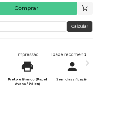
Comprar
Calcular
Impressão
Idade recomendada
Data de publicaç
Preto e Branco (Papel
Sem classificação
30/11/2025
Avena / Pólen)