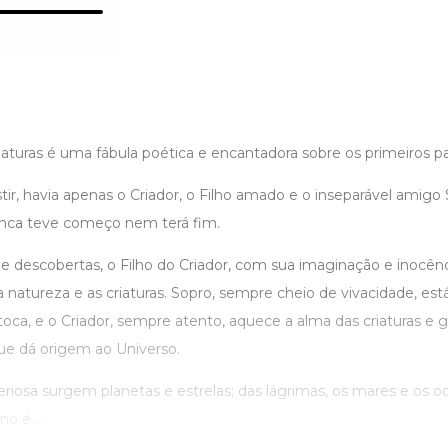
aturas é uma fábula poética e encantadora sobre os primeiros pa
tir, havia apenas o Criador, o Filho amado e o inseparável amig
nca teve começo nem terá fim.
 e descobertas, o Filho do Criador, com sua imaginação e inocên
natureza e as criaturas. Sopro, sempre cheio de vivacidade, est
toca, e o Criador, sempre atento, aquece a alma das criaturas e 
que dá origem ao Universo.
iosa surgem planetas e estrelas; das lágrimas, os mares e os oc
o é ...