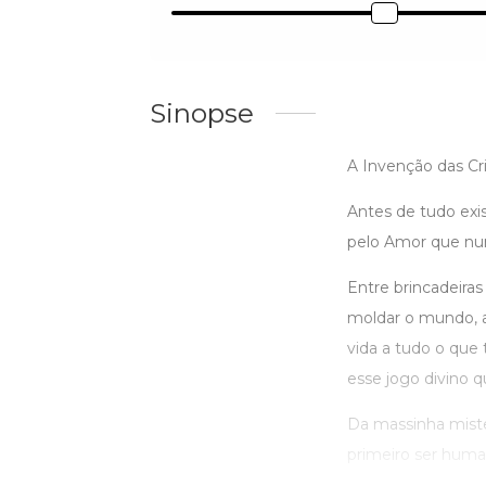
Sinopse
A Invenção das Cri
Antes de tudo exis
pelo Amor que nu
Entre brincadeiras
moldar o mundo, a 
vida a tudo o que 
esse jogo divino 
Da massinha mister
primeiro ser human