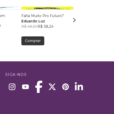
oim
Falta Muito Pro Futuro?
Os sentimentos de Za
Eduardo Luz
Monique Carvalho
7
R$ 48,30
R$ 38,24
R$ 69,70
R$ 55,18
Comprar
Comprar
SIGA-NOS