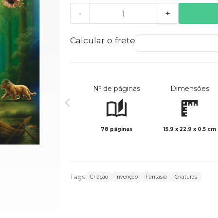
-
+
Calcular o frete
Nº de páginas
Dimensões
78 páginas
15.9 x 22.9 x 0.5 cm
Tags:
Criação
Invenção
Fantasia
Criaturas