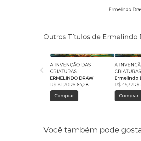
Ermelindo Dra
Outros Títulos de Ermelindo
A INVENÇÃO DAS
A INVENÇÃ
CRIATURAS
CRIATURAS
ERMELINDO DRAW
COLORIR
Ermelindo
R$ 81,20
R$ 64,28
R$ 45,32
R$ 
Comprar
Comprar
Você também pode gosta