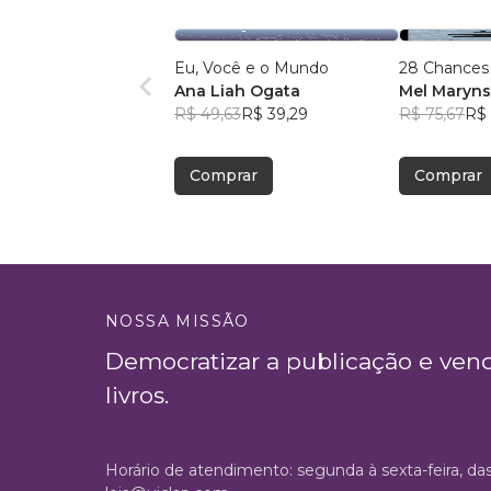
Eu, Você e o Mundo
28 Chances
Ana Liah Ogata
Mel Maryn
R$ 49,63
R$ 39,29
R$ 75,67
R$ 
Comprar
Comprar
NOSSA MISSÃO
Democratizar a publicação e ven
livros.
Horário de atendimento: segunda à sexta-feira, da