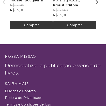
Youssef Bouguerra
No. 2 (ago/2026)
Criat
R$ 69,47
Proust Editora
Apoll
R$ 55,00
R$ 69,48
R$ 26,
R$ 55,00
R$ 20
Comprar
Comprar
NOSSA MISSÃO
Democratizar a publicação e venda de
livros.
SAIBA MAIS
Dúvidas e Contato
Política de Privacidade
Termos e Condições de Uso