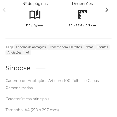
Nº de páginas
Dimensões
110 páginas
20 x 27.4 x 0.7 cm
Preto 
Tags:
Caderno de anotações
Caderno com 100 folhas
Notas
Escritas
Anotações
+6
Sinopse
Caderno de Anotações A4 com 100 Folhas e Capas
Personalizadas.
Características principais.
Tamanho: A4 (210 x 297 mm).