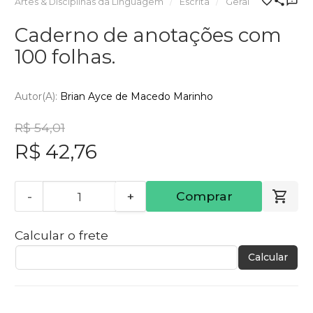
Artes & Disciplinas da Linguagem
Escrita
Geral
Caderno de anotações com
100 folhas.
Autor(a):
Brian Ayce de Macedo Marinho
R$ 54,01
R$ 42,76
-
+
Comprar
Calcular o frete
Calcular