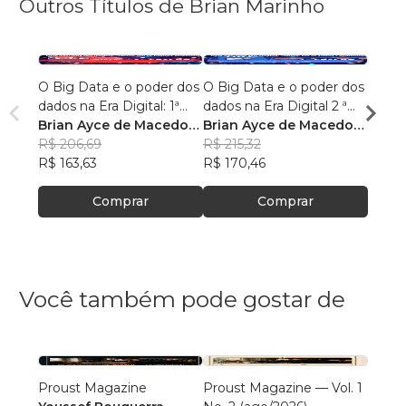
Outros Títulos de Brian Marinho
O Big Data e o poder dos
O Big Data e o poder dos
“O re
dados na Era Digital: 1ª
dados na Era Digital 2 ª
lingu
Edição.
Brian Ayce de Macedo
Edição:
Brian Ayce de Macedo
progr
Brian
Marinho
R$ 206,69
Marinho
R$ 215,32
data e
Mari
R$ 87
R$ 163,63
R$ 170,46
R$ 69
Comprar
Comprar
Você também pode gostar de
Proust Magazine
Proust Magazine — Vol. 1
Explor