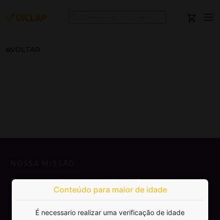
VOLTAR
NOSSA MISSÃO
Democratizar a publicação e venda de
Conteúdo para maior de idade
livros.
É necessario realizar uma verificação de idade
SAIBA MAIS