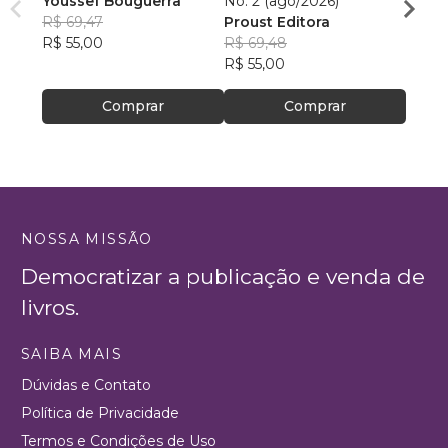
Youssef Bouguerra
No. 2 (ago/2026)
Criat
R$ 69,47
Proust Editora
Apoll
R$ 55,00
R$ 69,48
R$ 26,
R$ 55,00
R$ 20
Comprar
Comprar
NOSSA MISSÃO
Democratizar a publicação e venda de
livros.
SAIBA MAIS
Dúvidas e Contato
Política de Privacidade
Termos e Condições de Uso