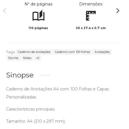
Nº de páginas
Dimensões
110 páginas
20 x 27.4 x 0.7 cm
Preto 
Tags:
Caderno de anotações
Caderno com 100 folhas
Anotações
Escrita
Notas
+6
Sinopse
Caderno de Anotações A4 com 100 Folhas e Capas
Personalizadas.
Características principais.
Tamanho: A4 (210 x 297 mm).