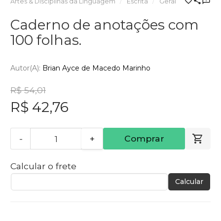
Artes & Disciplinas da Linguagem
Escrita
Geral
Caderno de anotações com
100 folhas.
Autor(a):
Brian Ayce de Macedo Marinho
R$ 54,01
R$ 42,76
-
+
Comprar
Calcular o frete
Calcular