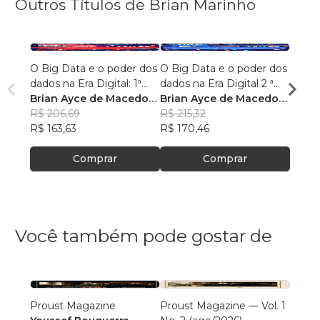
Outros Títulos de Brian Marinho
O Big Data e o poder dos
O Big Data e o poder dos
“O re
dados na Era Digital: 1ª
dados na Era Digital 2 ª
lingu
Edição.
Brian Ayce de Macedo
Edição:
Brian Ayce de Macedo
progr
Brian
Marinho
R$ 206,69
Marinho
R$ 215,32
data e
Mari
R$ 87
R$ 163,63
R$ 170,46
R$ 69
Comprar
Comprar
Você também pode gostar de
Proust Magazine
Proust Magazine — Vol. 1
Explor