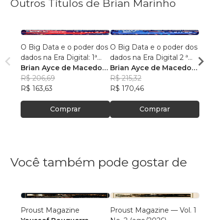
Outros Títulos de Brian Marinho
O Big Data e o poder dos
O Big Data e o poder dos
“O re
dados na Era Digital: 1ª
dados na Era Digital 2 ª
lingu
Edição.
Brian Ayce de Macedo
Edição:
Brian Ayce de Macedo
progr
Brian
Marinho
R$ 206,69
Marinho
R$ 215,32
data e
Mari
R$ 87
R$ 163,63
R$ 170,46
R$ 69
Comprar
Comprar
Você também pode gostar de
Proust Magazine
Proust Magazine — Vol. 1
Explor