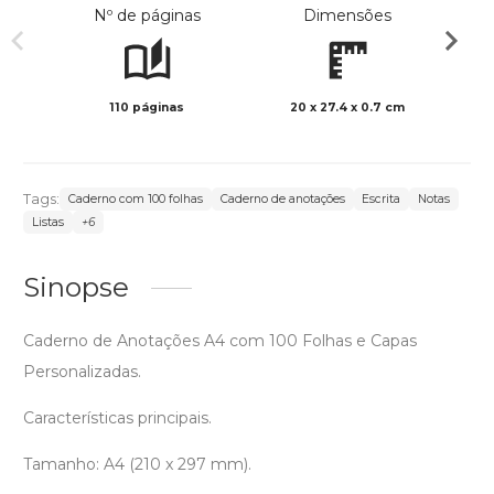
Nº de páginas
Dimensões
110 páginas
20 x 27.4 x 0.7 cm
Preto 
Tags:
Caderno com 100 folhas
Caderno de anotações
Escrita
Notas
Listas
+6
Sinopse
Caderno de Anotações A4 com 100 Folhas e Capas
Personalizadas.
Características principais.
Tamanho: A4 (210 x 297 mm).