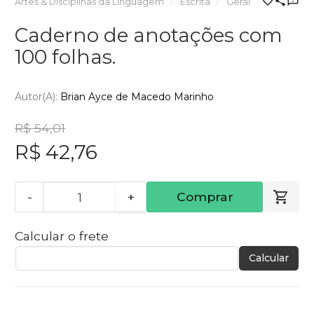
Artes & Disciplinas da Linguagem
Escrita
Geral
Caderno de anotações com
100 folhas.
Autor(a):
Brian Ayce de Macedo Marinho
R$ 54,01
R$ 42,76
-
+
Comprar
Calcular o frete
Calcular