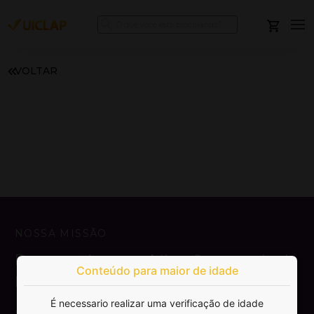
VOLTAR
NOSSA MISSÃO
Democratizar a publicação e venda de
Conteúdo para maior de idade
livros.
É necessario realizar uma verificação de idade
SAIBA MAIS