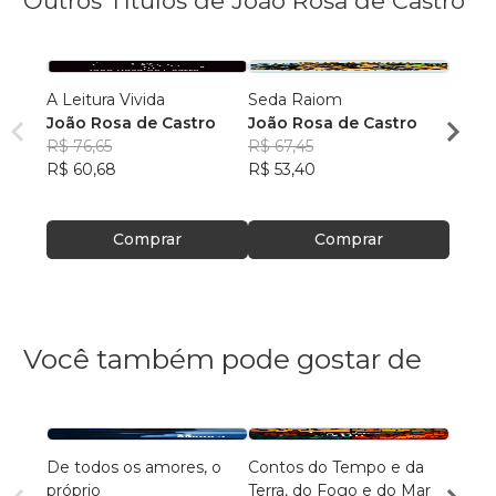
Outros Títulos de João Rosa de Castro
A Leitura Vivida
Seda Raiom
Post 
João Rosa de Castro
João Rosa de Castro
João 
R$ 76,65
R$ 67,45
R$ 61
R$ 60,68
R$ 53,40
R$ 48
Comprar
Comprar
Você também pode gostar de
De todos os amores, o
Contos do Tempo e da
Agulh
próprio
Terra, do Fogo e do Mar
Escri