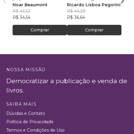
Noar Beaumont
Ricardo Lisboa Pegorini
R$ 79
R$ 43,63
R$ 46,28
R$ 63
R$ 34,54
R$ 36,64
Comprar
Comprar
NOSSA MISSÃO
Democratizar a publicação e venda de
livros.
SAIBA MAIS
Dúvidas e Contato
Política de Privacidade
Termos e Condições de Uso