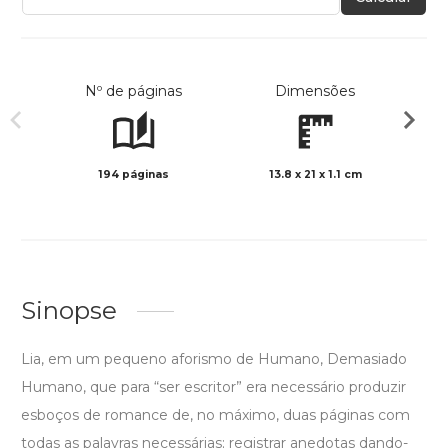
Nº de páginas
Dimensões
194 páginas
13.8 x 21 x 1.1 cm
Preto 
Sinopse
Lia, em um pequeno aforismo de Humano, Demasiado
Humano, que para “ser escritor” era necessário produzir
esboços de romance de, no máximo, duas páginas com
todas as palavras necessárias; registrar anedotas dando-