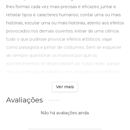
lhes formas cada vez mais precisas e eficazes; juntar e
retratar tipos e caracteres humanos; contar uma ou mais
histórias, escutar uma ou mais histórias, atento aos efeitos
provocados nos demais ouvintes; extrair de uma ciência
tudo o que pudesse provocar efeitos artísticos; viajar
como paisagista e pintor de costumes. Sem se esquecer
de sempre questionar os motivos por que os
acontecimentos se desenrolaram ao nosso redor; passar
dez anos nessas atividades e em seguida compartilhá-la ...
Ver mais
Avaliações
Não há avaliações ainda.