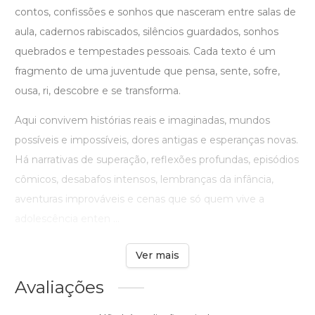
contos, confissões e sonhos que nasceram entre salas de
aula, cadernos rabiscados, silêncios guardados, sonhos
quebrados e tempestades pessoais. Cada texto é um
fragmento de uma juventude que pensa, sente, sofre,
ousa, ri, descobre e se transforma.
Aqui convivem histórias reais e imaginadas, mundos
possíveis e impossíveis, dores antigas e esperanças novas.
Há narrativas de superação, reflexões profundas, episódios
cômicos, desabafos intensos, lembranças da infância,
aventuras improváveis e cenas que só quem vive a
adolescência enten ...
Ver mais
Avaliações