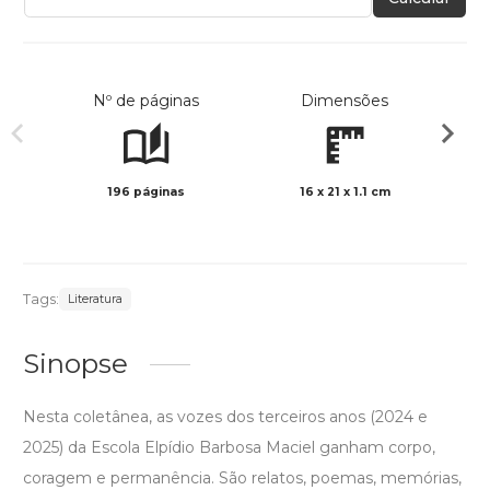
Nº de páginas
Dimensões
196 páginas
16 x 21 x 1.1 cm
Preto 
Tags:
Literatura
Sinopse
Nesta coletânea, as vozes dos terceiros anos (2024 e
2025) da Escola Elpídio Barbosa Maciel ganham corpo,
coragem e permanência. São relatos, poemas, memórias,