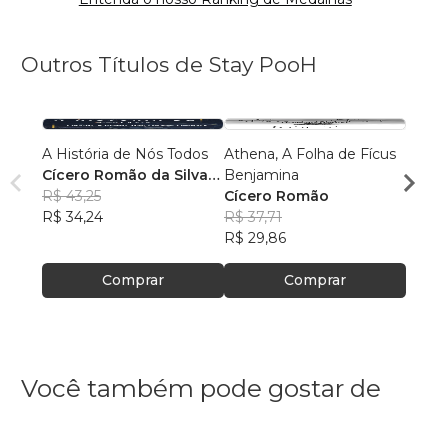
Outros Títulos de Stay PooH
A História de Nós Todos
Athena, A Folha de Fícus
Sou P
Cícero Romão da Silva
Benjamina
Perdo
Santos
R$ 43,25
Cícero Romão
Cícer
R$ 34,24
R$ 37,71
Sant
R$ 88
R$ 29,86
R$ 69
Comprar
Comprar
Você também pode gostar de