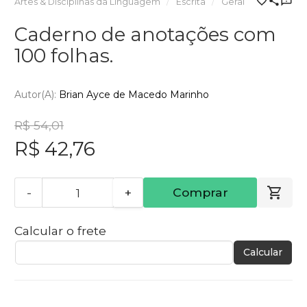
Artes & Disciplinas da Linguagem
Escrita
Geral
Caderno de anotações com
100 folhas.
Autor(a):
Brian Ayce de Macedo Marinho
R$ 54,01
R$ 42,76
-
+
Comprar
Calcular o frete
Calcular