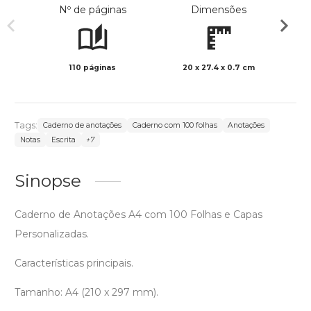
Nº de páginas
Dimensões
110 páginas
20 x 27.4 x 0.7 cm
Preto 
Tags:
Caderno de anotações
Caderno com 100 folhas
Anotações
Notas
Escrita
+7
Sinopse
Caderno de Anotações A4 com 100 Folhas e Capas
Personalizadas.
Características principais.
Tamanho: A4 (210 x 297 mm).