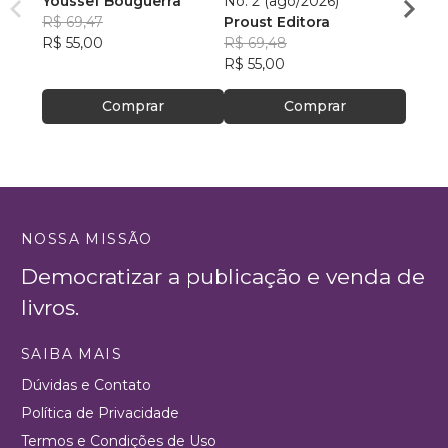
Youssef Bouguerra
No. 2 (ago/2026)
Criat
R$ 69,47
Proust Editora
Apoll
R$ 55,00
R$ 69,48
R$ 26,
R$ 55,00
R$ 20
Comprar
Comprar
NOSSA MISSÃO
Democratizar a publicação e venda de
livros.
SAIBA MAIS
Dúvidas e Contato
Política de Privacidade
Termos e Condições de Uso