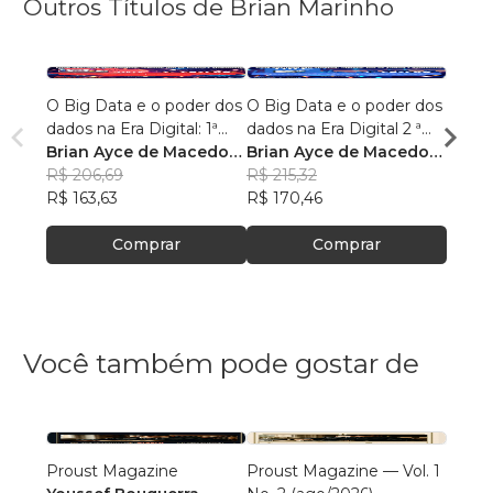
Outros Títulos de Brian Marinho
O Big Data e o poder dos
O Big Data e o poder dos
“O re
dados na Era Digital: 1ª
dados na Era Digital 2 ª
lingu
Edição.
Brian Ayce de Macedo
Edição:
Brian Ayce de Macedo
progr
Brian
Marinho
R$ 206,69
Marinho
R$ 215,32
data e
Mari
R$ 87
R$ 163,63
R$ 170,46
R$ 69
Comprar
Comprar
Você também pode gostar de
Proust Magazine
Proust Magazine — Vol. 1
Explor